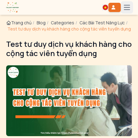
Open
Trang chủ
/
Blog
/
Categories
/
Các Bài Test Năng Lực
/
Test tư duy dịch vụ khách hàng cho cộng tác viên tuyển dụng
Test tư duy dịch vụ khách hàng cho
cộng tác viên tuyển dụng