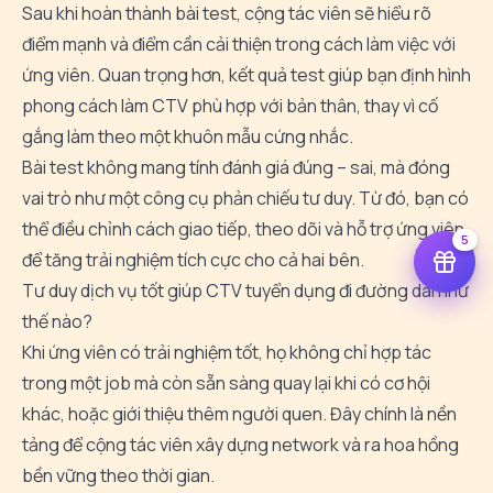
Sau khi hoàn thành bài test, cộng tác viên sẽ hiểu rõ
điểm mạnh và điểm cần cải thiện trong cách làm việc với
ứng viên. Quan trọng hơn, kết quả test giúp bạn định hình
phong cách làm CTV phù hợp với bản thân, thay vì cố
gắng làm theo một khuôn mẫu cứng nhắc.
Bài test không mang tính đánh giá đúng – sai, mà đóng
vai trò như một công cụ phản chiếu tư duy. Từ đó, bạn có
thể điều chỉnh cách giao tiếp, theo dõi và hỗ trợ ứng viên
5
để tăng trải nghiệm tích cực cho cả hai bên.
Tư duy dịch vụ tốt giúp CTV tuyển dụng đi đường dài như
thế nào?
Khi ứng viên có trải nghiệm tốt, họ không chỉ hợp tác
trong một job mà còn sẵn sàng quay lại khi có cơ hội
khác, hoặc giới thiệu thêm người quen. Đây chính là nền
tảng để cộng tác viên xây dựng network và ra hoa hồng
bền vững theo thời gian.