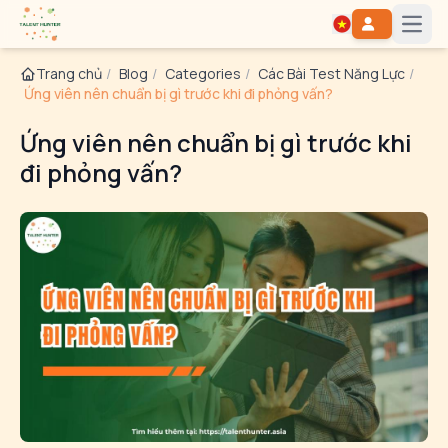
Open
Trang chủ
/
Blog
/
Categories
/
Các Bài Test Năng Lực
/
Ứng viên nên chuẩn bị gì trước khi đi phỏng vấn?
Ứng viên nên chuẩn bị gì trước khi
đi phỏng vấn?