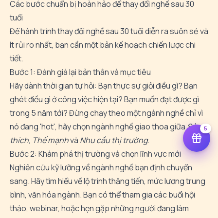
Các bước chuẩn bị hoàn hảo để thay đổi nghề sau 30
tuổi
Để hành trình thay đổi nghề sau 30 tuổi diễn ra suôn sẻ và
ít rủi ro nhất, bạn cần một bản kế hoạch chiến lược chi
tiết.
Bước 1: Đánh giá lại bản thân và mục tiêu
Hãy dành thời gian tự hỏi: Bạn thực sự giỏi điều gì? Bạn
ghét điều gì ở công việc hiện tại? Bạn muốn đạt được gì
trong 5 năm tới? Đừng chạy theo một ngành nghề chỉ vì
nó đang 'hot', hãy chọn ngành nghề giao thoa giữa
Sở
5
thích
,
Thế mạnh
và
Nhu cầu thị trường
.
Bước 2: Khám phá thị trường và chọn lĩnh vực mới
Nghiên cứu kỹ lưỡng về ngành nghề bạn định chuyển
sang. Hãy tìm hiểu về lộ trình thăng tiến, mức lương trung
bình, văn hóa ngành. Bạn có thể tham gia các buổi hội
thảo, webinar, hoặc hẹn gặp những người đang làm