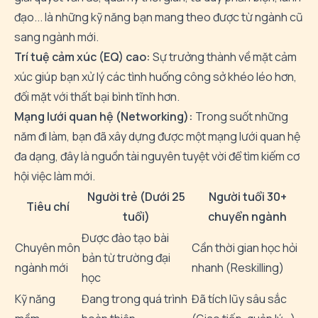
đạo... là những kỹ năng bạn mang theo được từ ngành cũ
sang ngành mới.
Trí tuệ cảm xúc (EQ) cao:
Sự trưởng thành về mặt cảm
xúc giúp bạn xử lý các tình huống công sở khéo léo hơn,
đối mặt với thất bại bình tĩnh hơn.
Mạng lưới quan hệ (Networking):
Trong suốt những
năm đi làm, bạn đã xây dựng được một mạng lưới quan hệ
đa dạng, đây là nguồn tài nguyên tuyệt vời để tìm kiếm cơ
hội việc làm mới.
Người trẻ (Dưới 25
Người tuổi 30+
Tiêu chí
tuổi)
chuyển ngành
Được đào tạo bài
Chuyên môn
Cần thời gian học hỏi
bản từ trường đại
ngành mới
nhanh (Reskilling)
học
Kỹ năng
Đang trong quá trình
Đã tích lũy sâu sắc