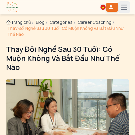
Open
Trang chủ
/
Blog
/
Categories
/
Career Coaching
/
Thay Đổi Nghề Sau 30 Tuổi: Có Muộn Không Và Bắt Đầu Như
Thế Nào
Thay Đổi Nghề Sau 30 Tuổi: Có
Muộn Không Và Bắt Đầu Như Thế
Nào