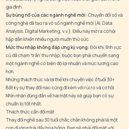
gia đình.
Sự bùng nổ của các ngành nghề mới:
Chuyển đổi số và
công nghệ đã tạo ra vô số ngành nghề mới (AI, Data
Analysis, Digital Marketing, v.v.). Điều này mở ra cơ hội
hấp dẫn khiến nhiều người muốn thử sức.
Mức thu nhập không đáp ứng kỳ vọng:
Đôi khi, lĩnh vực
cũ đã chạm 'trần' thu nhập, buộc bạn phải chuyển sang
một ngành nghề có biên độ lợi nhuận và mức lương cao
hơn.
Những thách thức và lợi thế khi chuyển việc ở tuổi 30+
Bất kỳ sự thay đổi nào cũng đi kèm với rủi ro và cơ hội.
Nhìn nhận đúng đắn về hai mặt này sẽ giúp bạn có sự
chuẩn bị tốt nhất.
Thách thức cần đối mặt
Thay đổi nghề sau 30 tuổi chắc chắn không phải là một
con đường trải đầy hoa hồng. Bạn sẽ phải đối mặt với: