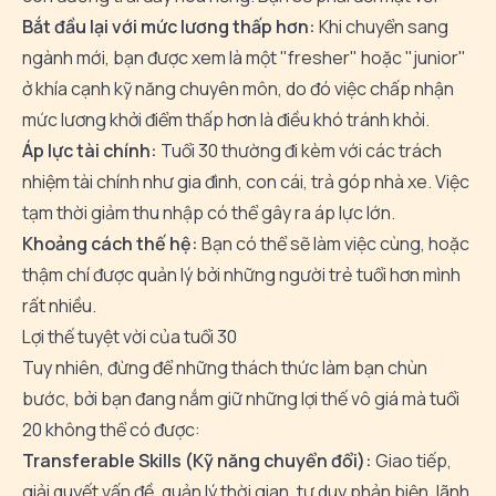
Bắt đầu lại với mức lương thấp hơn:
Khi chuyển sang
ngành mới, bạn được xem là một "fresher" hoặc "junior"
ở khía cạnh kỹ năng chuyên môn, do đó việc chấp nhận
mức lương khởi điểm thấp hơn là điều khó tránh khỏi.
Áp lực tài chính:
Tuổi 30 thường đi kèm với các trách
nhiệm tài chính như gia đình, con cái, trả góp nhà xe. Việc
tạm thời giảm thu nhập có thể gây ra áp lực lớn.
Khoảng cách thế hệ:
Bạn có thể sẽ làm việc cùng, hoặc
thậm chí được quản lý bởi những người trẻ tuổi hơn mình
rất nhiều.
Lợi thế tuyệt vời của tuổi 30
Tuy nhiên, đừng để những thách thức làm bạn chùn
bước, bởi bạn đang nắm giữ những lợi thế vô giá mà tuổi
20 không thể có được:
Transferable Skills (Kỹ năng chuyển đổi):
Giao tiếp,
giải quyết vấn đề, quản lý thời gian, tư duy phản biện, lãnh