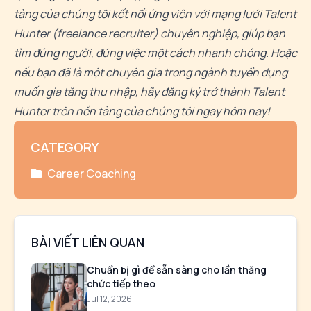
mà là một bước lùi để lấy đà nhảy xa hơn. Đó là hành trình
đòi hỏi lòng dũng cảm, sự chuẩn bị kỹ lưỡng và một tư
duy mở. Đừng để con số 30 giới hạn tiềm năng của bạn.
Với chiến lược đúng đắn, sự kiên trì và việc tận dụng các
kỹ năng chuyển đổi, bạn hoàn toàn có thể xây dựng một
sự nghiệp rực rỡ và ý nghĩa hơn ở bất kỳ giai đoạn nào
của cuộc đời.
Nếu bạn đang tìm kiếm cơ hội việc làm mới hoặc muốn
kết nối với những Headhunter hàng đầu để định hướng
lại sự nghiệp, hãy truy cập ngay
TalentHunter.asia
. Nền
tảng của chúng tôi kết nối ứng viên với mạng lưới Talent
Hunter (freelance recruiter) chuyên nghiệp, giúp bạn
tìm đúng người, đúng việc một cách nhanh chóng. Hoặc
nếu bạn đã là một chuyên gia trong ngành tuyển dụng
muốn gia tăng thu nhập, hãy đăng ký trở thành Talent
Hunter trên nền tảng của chúng tôi ngay hôm nay!