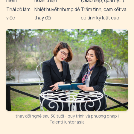
mềm
hoàn thiện
(Giao tiếp, quản lý...)
Thái độ làm
Nhiệt huyết nhưng dễ
Trầm tĩnh, cam kết và
việc
thay đổi
có tính kỷ luật cao
thay đổi nghề sau 30 tuổi - quy trình và phương pháp |
TalentHunter.asia