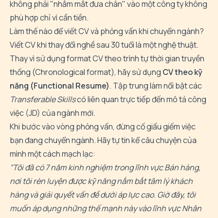
không phải "nhắm mắt đưa chân" vào một công ty không
phù hợp chỉ vì cần tiền.
Làm thế nào để viết CV và phỏng vấn khi chuyển ngành?
Viết CV khi thay đổi nghề sau 30 tuổi là một nghệ thuật.
Thay vì sử dụng format CV theo trình tự thời gian truyền
thống (Chronological format), hãy sử dụng
CV theo kỹ
năng (Functional Resume)
. Tập trung làm nổi bật các
Transferable Skills
có liên quan trực tiếp đến mô tả công
việc (JD) của ngành mới.
Khi bước vào vòng phỏng vấn, đừng cố giấu giếm việc
bạn đang chuyển ngành. Hãy tự tin kể câu chuyện của
mình một cách mạch lạc:
"Tôi đã có 7 năm kinh nghiệm trong lĩnh vực Bán hàng,
nơi tôi rèn luyện được kỹ năng nắm bắt tâm lý khách
hàng và giải quyết vấn đề dưới áp lực cao. Giờ đây, tôi
muốn áp dụng những thế mạnh này vào lĩnh vực Nhân