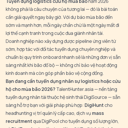
Tuyển dụng logistics cứu hộ mùa bão
năm 2026
không phải là câu chuyện của tương lai — đó là bài toán
cần giải quyết ngay bây giờ. Với dự báo mùa bão đến
sớm và mạnh hơn, mỗi ngày chần chừ là một ngày mất đi
lợi thế cạnh tranh trong cuộc đua giành nhân tài.
Doanh nghiệp nào xây dựng được pipeline ứng viên từ
sớm, hợp tác với đối tác tuyển dụng chuyên nghiệp và
chuẩn bị quy trình onboard nhanh sẽ là những đơn vị sẵn
sàng nhất khi bão đổ bộ — không chỉ bảo vệ hoạt động
kinh doanh mà còn góp phần bảo vệ cộng đồng.
Bạn đang cần tuyển dụng nhân sự logistics hoặc cứu
hộ cho mùa bão 2026?
TalentHunter.asia — nền tảng
tuyển dụng nhân tài thuộc hệ sinh thái DigiSource — sẵn
sàng hỗ trợ bạn với giải pháp phù hợp:
DigiHunt
cho
headhunting vị trí quản lý cấp cao, dịch vụ
mass
recruitment
qua DigiPool cho tuyển dụng số lượng lớn,