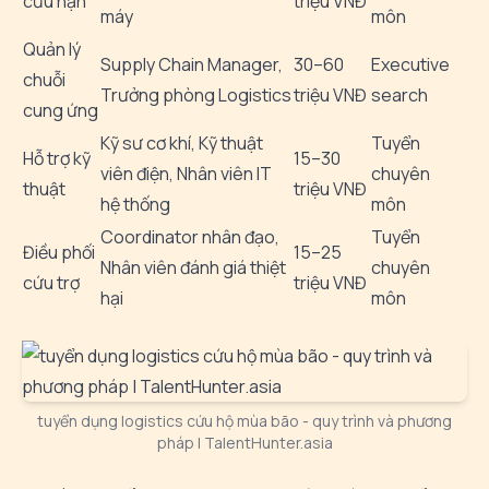
cứu nạn
triệu VNĐ
máy
môn
Quản lý
Supply Chain Manager,
30–60
Executive
chuỗi
Trưởng phòng Logistics
triệu VNĐ
search
cung ứng
Kỹ sư cơ khí, Kỹ thuật
Tuyển
Hỗ trợ kỹ
15–30
viên điện, Nhân viên IT
chuyên
thuật
triệu VNĐ
hệ thống
môn
Coordinator nhân đạo,
Tuyển
Điều phối
15–25
Nhân viên đánh giá thiệt
chuyên
cứu trợ
triệu VNĐ
hại
môn
tuyển dụng logistics cứu hộ mùa bão - quy trình và phương
pháp | TalentHunter.asia