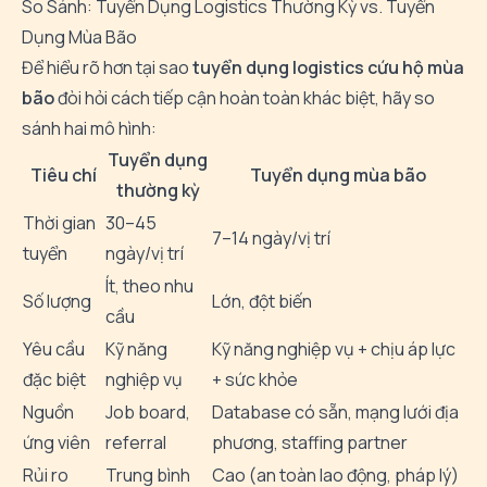
So Sánh: Tuyển Dụng Logistics Thường Kỳ vs. Tuyển
Dụng Mùa Bão
Để hiểu rõ hơn tại sao
tuyển dụng logistics cứu hộ mùa
bão
đòi hỏi cách tiếp cận hoàn toàn khác biệt, hãy so
sánh hai mô hình:
Tuyển dụng
Tiêu chí
Tuyển dụng mùa bão
thường kỳ
Thời gian
30–45
7–14 ngày/vị trí
tuyển
ngày/vị trí
Ít, theo nhu
Số lượng
Lớn, đột biến
cầu
Yêu cầu
Kỹ năng
Kỹ năng nghiệp vụ + chịu áp lực
đặc biệt
nghiệp vụ
+ sức khỏe
Nguồn
Job board,
Database có sẵn, mạng lưới địa
ứng viên
referral
phương, staffing partner
Rủi ro
Trung bình
Cao (an toàn lao động, pháp lý)