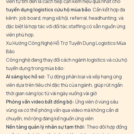
viên tự tìm đến là cách tiếp cận kém hiệu quả nhất cho
tuyển dụng logistics cứu hộ mùa bão
. Cần kết hợp đa
kênh: job board, mạng xã hội, referral, headhunting, và
đặc biệt là hợp tác với đối tác staffing có sẵn nguồn ứng
viên phù hợp.
Xu Hướng Công Nghệ Hỗ Trợ Tuyển Dụng Logistics Mùa
Bão
Công nghệ đang thay đổi cách ngành logistics và cứu hộ
tuyển dụng trong mùa bão:
AI sàng lọc hồ sơ:
Tự động phân loại và xếp hạng ứng
viên dựa trên tiêu chí đặc thù của ngành, giúp rút ngắn
thời gian sàng lọc từ vài ngày xuống vài giờ
Phỏng vấn video bất đồng bộ:
Ứng viên ở vùng sâu
vùng xa có thể phỏng vấn qua video mà không cần di
chuyển, mở rộng đáng kể nguồn ứng viên
Nền tảng quản lý nhân sự tạm thời:
Theo dõi hợp đồng