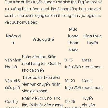
Dựa trên dữ liệu tuyển dụng từ hệ sinh thái DigiSource và
xu hướng thị trường, dưới đây là bảng tổng hợp các vị trí
có nhu cầu tuyển dụng cao nhất trong lĩnh vực logistics
và cứu hộ mùa bão:
Mức
Nhóm vị
lương
Hình thức
Ví dụ cụ thể
trí
tham
tuyển
khảo
Nhân viên kho, Kiểm
Vận hành
8–15
Mass
soát hàng tồn, Quản lý
kho bãi
triệu VNĐ
recruitment
kho dã chiến
Tài xế xe tải, Điều phối
Vận tải &
10–20
Mass
viên vận chuyển, Nhân
điều phối
triệu VNĐ
recruitment
viên giao nhận
Nhân viên cứu hộ, Thợ
Tuyển
Cứu hộ
12–25
lặn, Kỹ thuật viên xuồng
chuyên