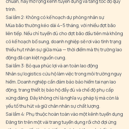
chuẩn, hãy mở rộng kênh tuyển dụng và tăng tốc độ quy
trình.
Sai lầm 2: Không có kế hoạch dự phòng nhân sự
Mùa bão thường kéo dài 4–5 tháng, với nhiều đợt bão
liên tiếp. Nếu chỉ tuyển đủ cho đợt bão đầu tiên mà không
có kế hoạch bổ sung, doanh nghiệp sẽ rơi vào tình trạng
thiếu hụt nhân sự giữa mùa — thời điểm mà thị trường lao
động đã cạn kiệt nguồn cung.
Sai lầm 3: Bỏ qua phúc lợi và an toàn lao động
Nhân sự logistics cứu hộ làm việc trong môi trường nguy
hiểm. Doanh nghiệp cần đảm bảo bảo hiểm tai nạn lao
động, trang thiết bị bảo hộ đầy đủ và chế độ phụ cấp
xứng đáng. Đây không chỉ là nghĩa vụ pháp lý mà còn là
yếu tố thu hút và giữ chân nhân sự chất lượng.
Sai lầm 4: Phụ thuộc hoàn toàn vào một kênh tuyển dụng
Đăng tin trên một vài trang tuyển dụng rồi chờ đợi ứng