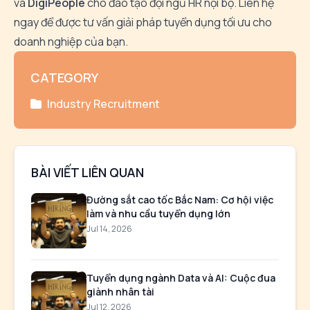
và
DigiPeople
cho đào tạo đội ngũ HR nội bộ. Liên hệ
ngay để được tư vấn giải pháp tuyển dụng tối ưu cho
doanh nghiệp của bạn.
CATEGORY
Industry Recruitment
BÀI VIẾT LIÊN QUAN
Đường sắt cao tốc Bắc Nam: Cơ hội việc
làm và nhu cầu tuyển dụng lớn
Jul 14, 2026
Tuyển dụng ngành Data và AI: Cuộc đua
giành nhân tài
Jul 12, 2026