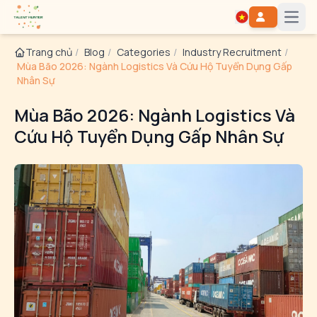
Open
Trang chủ
/
Blog
/
Categories
/
Industry Recruitment
/
Mùa Bão 2026: Ngành Logistics Và Cứu Hộ Tuyển Dụng Gấp
Nhân Sự
Mùa Bão 2026: Ngành Logistics Và
Cứu Hộ Tuyển Dụng Gấp Nhân Sự