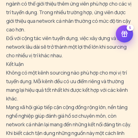
ngành
có
thể
giới
thiệu
thêm
ứng
viên
phù
hợp
cho
các
vị
trí
tuyển
dụng.
Trong
nhiều
trường
hợp,
ứng
viên
được
giới
thiệu
qua
network
cá
nhân
thường
có
mức
độ
tin
cậy
5
cao
hơn.
Đối
với
cộng
tác
viên
tuyển
dụng,
việc
xây
dựng
và
duy
trì
network
lâu
dài
sẽ
trở
thành
một
lợi
thế
lớn
khi
sourcing
cho
nhiều
vị
trí
khác
nhau.
Kết
luận
Không
có
một
kênh
sourcing
nào
phù
hợp
cho
mọi
vị
trí
tuyển
dụng.
Mỗi
kênh
đều
có
ưu
điểm
riêng
và
thường
mang
lại
hiệu
quả
tốt
nhất
khi
được
kết
hợp
với
các
kênh
khác.
Mạng
xã
hội
giúp
tiếp
cận
cộng
đồng
rộng
lớn,
nền
tảng
nghề
nghiệp
giúp
đánh
giá
hồ
sơ
chuyên
môn,
còn
network
cá
nhân
lại
mang
đến
những
kết
nối
đáng
tin
cậy.
Khi
biết
cách
tận
dụng
những
nguồn
này
một
cách
linh