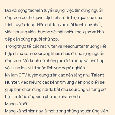
Đối
với
cộng
tác
viên
tuyển
dụng,
việc
tìm
đúng
nguồn
ứng
viên
có
thể
quyết
định
phần
lớn
hiệu
quả
của
quá
trình
tuyển
dụng.
Nếu
chỉ
dựa
vào
một
kênh
duy
nhất,
việc
tìm
ứng
viên
thường
sẽ
mất
nhiều
thời
gian
và
khó
tiếp
cận
đúng
người
phù
hợp.
Trong
thực
tế,
các
recruiter
và
headhunter
thường
kết
hợp
nhiều
kênh
sourcing
khác
nhau
để
mở
rộng
nguồn
ứng
viên.
Mỗi
kênh
có
những
ưu
điểm
riêng
và
phù
hợp
với
từng
loại
vị
trí
hoặc
lĩnh
vực
nghề
nghiệp.
Khi
làm
CTV
tuyển
dụng
trên
các
nền
tảng
như
Talent
Hunter
,
việc
hiểu
rõ
các
kênh
tìm
ứng
viên
phổ
biến
sẽ
giúp
bạn
chọn
đúng
nơi
để
bắt
đầu
sourcing
và
tăng
cơ
hội
tìm
được
ứng
viên
phù
hợp
nhanh
hơn.
Mạng
xã
hội
Mạng
xã
hội
hiện
nay
là
một
trong
những
nguồn
ứng
viên