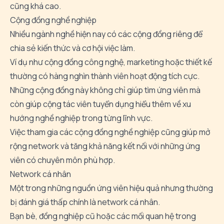
cũng
khá
cao.
Cộng
đồng
nghề
nghiệp
Nhiều
ngành
nghề
hiện
nay
có
các
cộng
đồng
riêng
để
chia
sẻ
kiến
thức
và
cơ
hội
việc
làm.
Ví
dụ
như
cộng
đồng
công
nghệ,
marketing
hoặc
thiết
kế
thường
có
hàng
nghìn
thành
viên
hoạt
động
tích
cực.
Những
cộng
đồng
này
không
chỉ
giúp
tìm
ứng
viên
mà
còn
giúp
cộng
tác
viên
tuyển
dụng
hiểu
thêm
về
xu
hướng
nghề
nghiệp
trong
từng
lĩnh
vực.
Việc
tham
gia
các
cộng
đồng
nghề
nghiệp
cũng
giúp
mở
rộng
network
và
tăng
khả
năng
kết
nối
với
những
ứng
viên
có
chuyên
môn
phù
hợp.
Network
cá
nhân
Một
trong
những
nguồn
ứng
viên
hiệu
quả
nhưng
thường
bị
đánh
giá
thấp
chính
là
network
cá
nhân.
Bạn
bè,
đồng
nghiệp
cũ
hoặc
các
mối
quan
hệ
trong