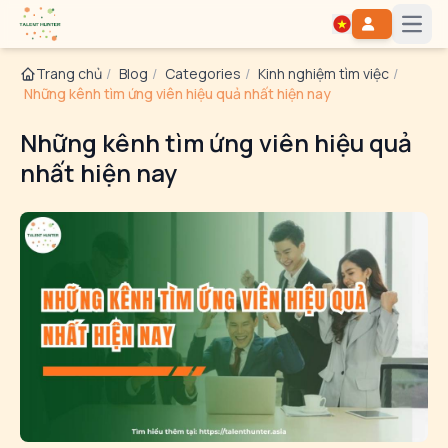
Open
Trang chủ
/
Blog
/
Categories
/
Kinh nghiệm tìm việc
/
Những kênh tìm ứng viên hiệu quả nhất hiện nay
Những kênh tìm ứng viên hiệu quả
nhất hiện nay