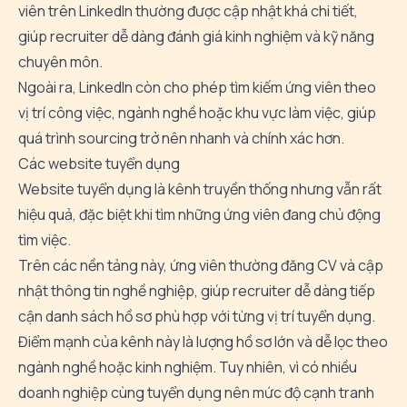
viên
trên
LinkedIn
thường
được
cập
nhật
khá
chi
tiết,
giúp
recruiter
dễ
dàng
đánh
giá
kinh
nghiệm
và
kỹ
năng
chuyên
môn.
Ngoài
ra,
LinkedIn
còn
cho
phép
tìm
kiếm
ứng
viên
theo
vị
trí
công
việc,
ngành
nghề
hoặc
khu
vực
làm
việc,
giúp
quá
trình
sourcing
trở
nên
nhanh
và
chính
xác
hơn.
Các
website
tuyển
dụng
Website
tuyển
dụng
là
kênh
truyền
thống
nhưng
vẫn
rất
hiệu
quả,
đặc
biệt
khi
tìm
những
ứng
viên
đang
chủ
động
tìm
việc.
Trên
các
nền
tảng
này,
ứng
viên
thường
đăng
CV
và
cập
nhật
thông
tin
nghề
nghiệp,
giúp
recruiter
dễ
dàng
tiếp
cận
danh
sách
hồ
sơ
phù
hợp
với
từng
vị
trí
tuyển
dụng.
Điểm
mạnh
của
kênh
này
là
lượng
hồ
sơ
lớn
và
dễ
lọc
theo
ngành
nghề
hoặc
kinh
nghiệm.
Tuy
nhiên,
vì
có
nhiều
doanh
nghiệp
cùng
tuyển
dụng
nên
mức
độ
cạnh
tranh