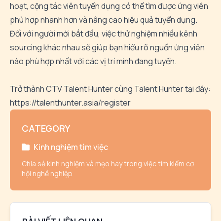
hoạt,
cộng
tác
viên
tuyển
dụng
có
thể
tìm
được
ứng
viên
phù
hợp
nhanh
hơn
và
nâng
cao
hiệu
quả
tuyển
dụng.
Đối
với
người
mới
bắt
đầu,
việc
thử
nghiệm
nhiều
kênh
sourcing
khác
nhau
sẽ
giúp
bạn
hiểu
rõ
nguồn
ứng
viên
nào
phù
hợp
nhất
với
các
vị
trí
mình
đang
tuyển.
Trở thành CTV Talent Hunter cùng Talent Hunter tại đây:
https://talenthunter.asia/register
CATEGORY
Kinh nghiệm tìm việc
Chia sẻ kinh nghiệm và mẹo hay trong việc tìm kiếm cơ
hội nghề nghiệp