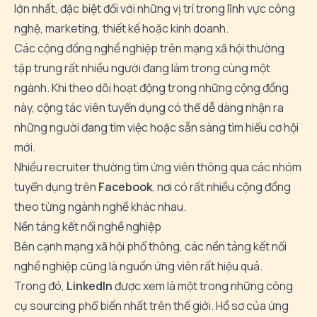
lớn
nhất,
đặc
biệt
đối
với
những
vị
trí
trong
lĩnh
vực
công
nghệ,
marketing,
thiết
kế
hoặc
kinh
doanh.
Các
cộng
đồng
nghề
nghiệp
trên
mạng
xã
hội
thường
tập
trung
rất
nhiều
người
đang
làm
trong
cùng
một
ngành.
Khi
theo
dõi
hoạt
động
trong
những
cộng
đồng
này,
cộng
tác
viên
tuyển
dụng
có
thể
dễ
dàng
nhận
ra
những
người
đang
tìm
việc
hoặc
sẵn
sàng
tìm
hiểu
cơ
hội
mới.
Nhiều
recruiter
thường
tìm
ứng
viên
thông
qua
các
nhóm
tuyển
dụng
trên
Facebook
,
nơi
có
rất
nhiều
cộng
đồng
theo
từng
ngành
nghề
khác
nhau.
Nền
tảng
kết
nối
nghề
nghiệp
Bên
cạnh
mạng
xã
hội
phổ
thông,
các
nền
tảng
kết
nối
nghề
nghiệp
cũng
là
nguồn
ứng
viên
rất
hiệu
quả.
Trong
đó,
LinkedIn
được
xem
là
một
trong
những
công
cụ
sourcing
phổ
biến
nhất
trên
thế
giới.
Hồ
sơ
của
ứng