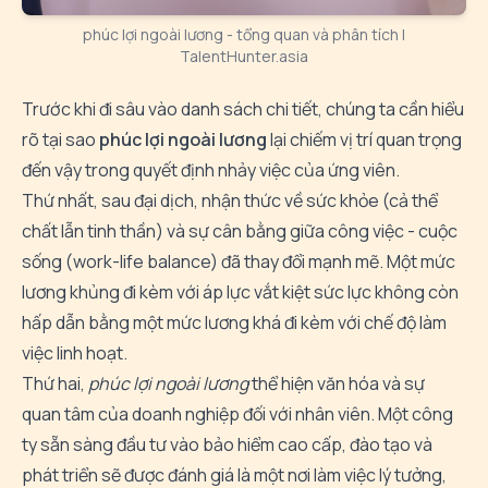
phúc lợi ngoài lương - tổng quan và phân tích |
TalentHunter.asia
Trước khi đi sâu vào danh sách chi tiết, chúng ta cần hiểu
rõ tại sao
phúc lợi ngoài lương
lại chiếm vị trí quan trọng
đến vậy trong quyết định nhảy việc của ứng viên.
Thứ nhất, sau đại dịch, nhận thức về sức khỏe (cả thể
chất lẫn tinh thần) và sự cân bằng giữa công việc - cuộc
sống (work-life balance) đã thay đổi mạnh mẽ. Một mức
lương khủng đi kèm với áp lực vắt kiệt sức lực không còn
hấp dẫn bằng một mức lương khá đi kèm với chế độ làm
việc linh hoạt.
Thứ hai,
phúc lợi ngoài lương
thể hiện văn hóa và sự
quan tâm của doanh nghiệp đối với nhân viên. Một công
ty sẵn sàng đầu tư vào bảo hiểm cao cấp, đào tạo và
phát triển sẽ được đánh giá là một nơi làm việc lý tưởng,