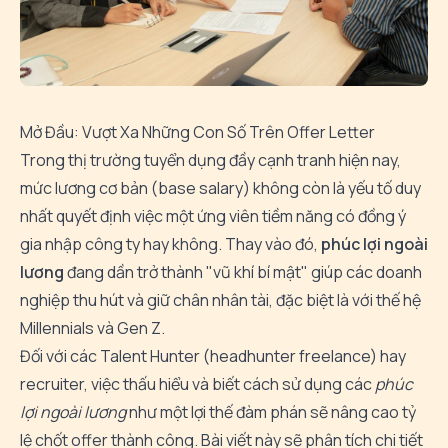
Mở Đầu: Vượt Xa Những Con Số Trên Offer Letter
Trong thị trường tuyển dụng đầy cạnh tranh hiện nay,
mức lương cơ bản (base salary) không còn là yếu tố duy
nhất quyết định việc một ứng viên tiềm năng có đồng ý
gia nhập công ty hay không. Thay vào đó,
phúc lợi ngoài
lương
đang dần trở thành "vũ khí bí mật" giúp các doanh
nghiệp thu hút và giữ chân nhân tài, đặc biệt là với thế hệ
Millennials và Gen Z.
Đối với các Talent Hunter (headhunter freelance) hay
recruiter, việc thấu hiểu và biết cách sử dụng các
phúc
lợi ngoài lương
như một lợi thế đàm phán sẽ nâng cao tỷ
lệ chốt offer thành công. Bài viết này sẽ phân tích chi tiết