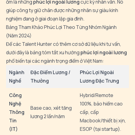
ốm là những
phúc lợi ngoài lương
cực kỳ nhân văn. Nó
giúp công ty giữ chân được những nhân sự giàu kinh
nghiệm đang ở giai đoạn lập gia đình.
Bảng Tham Khảo Phúc Lợi Theo Từng Nhóm Ngành
(Năm 2024)
Để các
Talent Hunter
có thêm cơ sở dữ liệu khi tư vấn,
dưới đây là bảng tóm tắt xu hướng
phúc lợi ngoài lương
phổ biến tại các ngành trọng điểm ở Việt Nam:
Ngành
Đặc Điểm Lương /
Phúc Lợi Ngoài
Nghề
Thưởng
Lương Đặc Trưng
Công
Hybrid/Remote
Nghệ
100%, bảo hiểm cao
Base cao, xét tăng
Thông
cấp, cấp
lương 2 lần/năm
Tin
Macbook/thiết bị xịn,
(IT)
ESOP (tại startup).