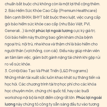
chuẩn bắt buộc chứ không còn là một lợi thế cộng thêm.
2. Bảo Hiểm Sức Khỏe Cao Cấp (Premium Healthcare)
Bên cạnh BHXH, BHYT bắt buộc theo luật, việc cung cấp
gói bảo hiểm sức khỏe cao cấp (như Bảo Việt, PVI,
Generali...) là một
phúc lợi ngoài lương
cực kỳ giá trị.
Gói bảo hiểm này thường bao gồm khám chữa bệnh
ngoại trú, nội trú, nha khoa và thậm chí là bảo hiểm cho
người thân (vợ/chồng, con cái). Điều này giúp nhân viên
an tâm làm việc, giảm bớt gánh nặng tài chính khi gặp rủi
ro về sức khỏe.
3. Cơ Hội Đào Tạo Và Phát Triển (L&D Programs)
Những nhân tài xuất sắc luôn khao khát sự thăng tiến và
học hỏi. Các chương trình tài trợ học phí cho các khóa
học chuyên môn, chứng chỉ quốc tế, hay các buổi
workshop nội bộ là một điểm cộng rất lớn.
Phúc lợi ngoài
lương
này chứng tỏ công ty sẵn sàng đầu tư vào tương