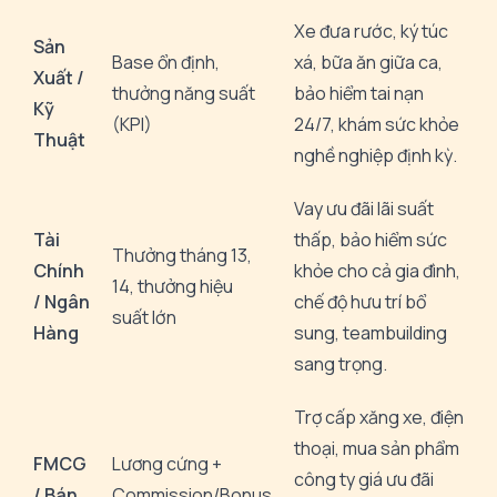
Xe đưa rước, ký túc
Sản
Base ổn định,
xá, bữa ăn giữa ca,
Xuất /
thưởng năng suất
bảo hiểm tai nạn
Kỹ
(KPI)
24/7, khám sức khỏe
Thuật
nghề nghiệp định kỳ.
Vay ưu đãi lãi suất
Tài
thấp, bảo hiểm sức
Thưởng tháng 13,
Chính
khỏe cho cả gia đình,
14, thưởng hiệu
/ Ngân
chế độ hưu trí bổ
suất lớn
Hàng
sung, teambuilding
sang trọng.
Trợ cấp xăng xe, điện
thoại, mua sản phẩm
FMCG
Lương cứng +
công ty giá ưu đãi
/ Bán
Commission/Bonus