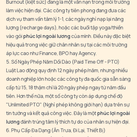
Burnout (kiệt sức) đang là một vấn nạn trong môi trường
làm việc hiện đại. Các công ty tiên phong đang đưa các
dịch vụ tham vấn tâm lý 1-1, các ngày nghỉ nạp lại năng
lượng (recharge days), hoặc các buổi tập yoga/thiền
vào gói
phúc lợi ngoài lương
của mình. Điều này đặc biệt
hiệu quả trong việc giữ chân nhân sự tại các môi trường
áp lực cao như Finance, BPO hay Agency.
5. Số Ngày Phép Năm Dồi Dào (Paid Time Off - PTO)
Luật Lao động quy định 12 ngày phép/năm, nhưng nhiều
doanh nghiệp lớn hoặc các công ty đa quốc gia sẵn sàng
cấp từ 15, 18 thậm chí là 20 ngày phép ngay từ năm đầu
tiên. Hơn thế nữa, một số công ty còn áp dụng chế độ
"Unlimited PTO" (Nghỉ phép không giới hạn) dựa trên sự
tin tưởng và kết quả công việc. Đây là một
phúc lợi ngoài
lương
đánh trúng tâm lý thích tự do của nhân sự hiện đại.
6. Phụ Cấp Đa Dạng (Ăn Trưa, Đi Lại, Thiết Bị)