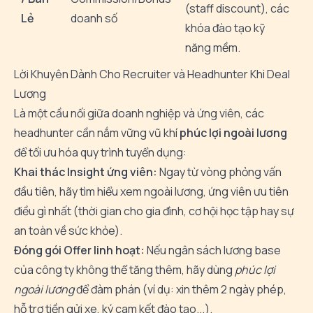
(staff discount), các
Lẻ
doanh số
khóa đào tạo kỹ
năng mềm.
Lời Khuyên Dành Cho Recruiter và Headhunter Khi Deal
Lương
Là một cầu nối giữa doanh nghiệp và ứng viên, các
headhunter cần nắm vững vũ khí
phúc lợi ngoài lương
để tối ưu hóa quy trình tuyển dụng:
Khai thác Insight ứng viên:
Ngay từ vòng phỏng vấn
đầu tiên, hãy tìm hiểu xem ngoài lương, ứng viên ưu tiên
điều gì nhất (thời gian cho gia đình, cơ hội học tập hay sự
an toàn về sức khỏe).
Đóng gói Offer linh hoạt:
Nếu ngân sách lương base
của công ty không thể tăng thêm, hãy dùng
phúc lợi
ngoài lương
để đàm phán (ví dụ: xin thêm 2 ngày phép,
hỗ trợ tiền gửi xe, ký cam kết đào tạo...).