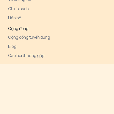
Chính sách
Liên hệ
Cộng đồng
Cộng đồng tuyển dụng
Blog
Câu hỏi thường gặp
Công cụ
Digimatch
ATS cho freelancer
© 2026 TalentHunter. Tất cả quyền được bảo lưu.
Chính sách bảo mật
Tuyên bố miễn trừ
Chính sách đối tác