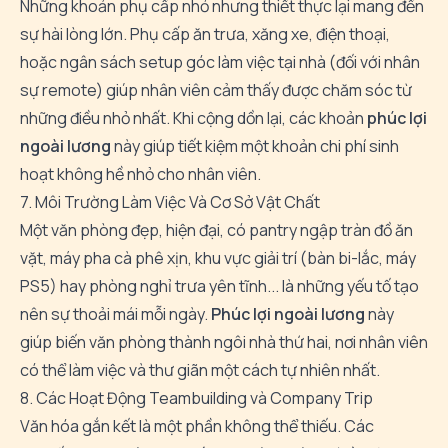
Những khoản phụ cấp nhỏ nhưng thiết thực lại mang đến
sự hài lòng lớn. Phụ cấp ăn trưa, xăng xe, điện thoại,
hoặc ngân sách setup góc làm việc tại nhà (đối với nhân
sự remote) giúp nhân viên cảm thấy được chăm sóc từ
những điều nhỏ nhất. Khi cộng dồn lại, các khoản
phúc lợi
ngoài lương
này giúp tiết kiệm một khoản chi phí sinh
hoạt không hề nhỏ cho nhân viên.
7. Môi Trường Làm Việc Và Cơ Sở Vật Chất
Một văn phòng đẹp, hiện đại, có pantry ngập tràn đồ ăn
vặt, máy pha cà phê xịn, khu vực giải trí (bàn bi-lắc, máy
PS5) hay phòng nghỉ trưa yên tĩnh... là những yếu tố tạo
nên sự thoải mái mỗi ngày.
Phúc lợi ngoài lương
này
giúp biến văn phòng thành ngôi nhà thứ hai, nơi nhân viên
có thể làm việc và thư giãn một cách tự nhiên nhất.
8. Các Hoạt Động Teambuilding và Company Trip
Văn hóa gắn kết là một phần không thể thiếu. Các