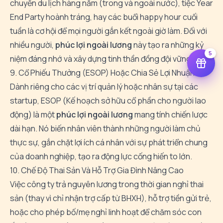
chuyến du lịch hàng năm (trong và ngoài nước), tiệc Year
End Party hoành tráng, hay các buổi happy hour cuối
tuần là cơ hội để mọi người gắn kết ngoài giờ làm. Đối với
nhiều người,
phúc lợi ngoài lương
này tạo ra những kỷ
5
niệm đáng nhớ và xây dựng tinh thần đồng đội vững chắc.
9. Cổ Phiếu Thưởng (ESOP) Hoặc Chia Sẻ Lợi Nhuận
Dành riêng cho các vị trí quản lý hoặc nhân sự tại các
startup, ESOP (Kế hoạch sở hữu cổ phần cho người lao
động) là một
phúc lợi ngoài lương
mang tính chiến lược
dài hạn. Nó biến nhân viên thành những người làm chủ
thực sự, gắn chặt lợi ích cá nhân với sự phát triển chung
của doanh nghiệp, tạo ra động lực cống hiến to lớn.
10. Chế Độ Thai Sản Và Hỗ Trợ Gia Đình Nâng Cao
Việc công ty trả nguyên lương trong thời gian nghỉ thai
sản (thay vì chỉ nhận trợ cấp từ BHXH), hỗ trợ tiền gửi trẻ,
hoặc cho phép bố/mẹ nghỉ linh hoạt để chăm sóc con