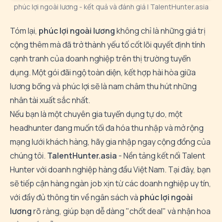
phúc lợi ngoài lương - kết quả và đánh giá | TalentHunter.asia
Tóm lại,
phúc lợi ngoài lương
không chỉ là những giá trị
cộng thêm mà đã trở thành yếu tố cốt lõi quyết định tính
cạnh tranh của doanh nghiệp trên thị trường tuyển
dụng. Một gói đãi ngộ toàn diện, kết hợp hài hòa giữa
lương bổng và phúc lợi sẽ là nam châm thu hút những
nhân tài xuất sắc nhất.
Nếu bạn là một chuyên gia tuyển dụng tự do, một
headhunter đang muốn tối đa hóa thu nhập và mở rộng
mạng lưới khách hàng, hãy gia nhập ngay cộng đồng của
chúng tôi.
TalentHunter.asia
- Nền tảng kết nối Talent
Hunter với doanh nghiệp hàng đầu Việt Nam. Tại đây, bạn
sẽ tiếp cận hàng ngàn job xịn từ các doanh nghiệp uy tín,
với đầy đủ thông tin về ngân sách và
phúc lợi ngoài
lương
rõ ràng, giúp bạn dễ dàng "chốt deal" và nhận hoa