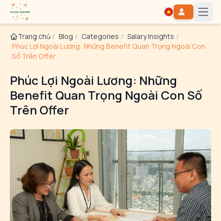
Open
Trang chủ
/
Blog
/
Categories
/
Salary Insights
/
Phúc Lợi Ngoài Lương: Những Benefit Quan Trọng Ngoài Con
Số Trên Offer
Phúc Lợi Ngoài Lương: Những
Benefit Quan Trọng Ngoài Con Số
Trên Offer