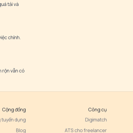
uá tải và
iệc chính.
n rộn vẫn có
Cộng đồng
Công cụ
 tuyển dụng
Digimatch
Blog
ATS cho freelancer