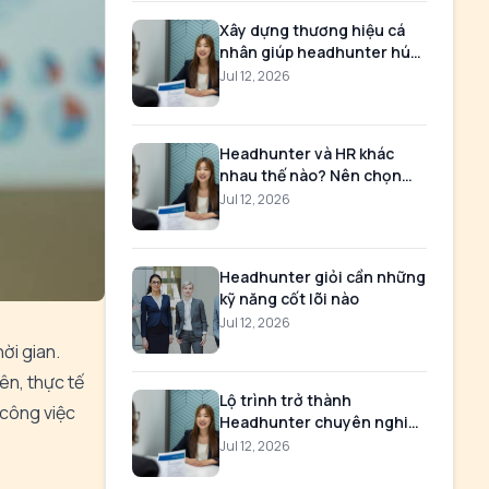
Xây dựng thương hiệu cá
nhân giúp headhunter hút
ứng viên
Jul 12, 2026
Headhunter và HR khác
nhau thế nào? Nên chọn
nghề nào
Jul 12, 2026
Headhunter giỏi cần những
kỹ năng cốt lõi nào
Jul 12, 2026
ời gian.
ên, thực tế
Lộ trình trở thành
 công việc
Headhunter chuyên nghiệp
trong 12 tháng
Jul 12, 2026