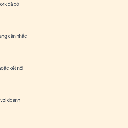
work đã có
đang cân nhắc
hoặc kết nối
i với doanh