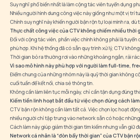
Suy nghĩ phổ biến nhất là làm cộng tác viên tuyển dụng phả
Nhiều người hình dung công việc này giống như một vị trí tu
Chính suy nghĩ này khiến người bận rộn tự loại mình ra, dù t
Thực chất công việc của CTV không chiếm nhiều thời 
Đối với cộng tác viên, phần việc chính không phải là tuyển dụ
phù hợp. Khi hệ thống đã có sẵn quy trình xử lý, CTV khôn
Thời gian bỏ ra thường rơi vào những khoảng ngắn, rải rác,
Vì sao mô hình này phù hợp với người làm full-time, fr
Điểm chung của những nhóm này là quỹ thời gian không cố đ
cuối tuần để kết nối, chia sẻ thông tin.
Không cần làm liên tục mỗi ngày, chỉ cần tận dụng đúng thờ
Kiếm tiền linh hoạt bắt đầu từ việc chọn đúng cách làm
CTV bận rộn không cần làm tất cả. Việc chọn lọc hoạt động p
nhiều người chỉ tập trung vào network sẵn có hoặc những
Cách làm này giúp giảm thời gian tìm kiếm nhưng vẫn giữ đ
Network cá nhân là “đòn bẩy thời gian” của CTV bận rộ