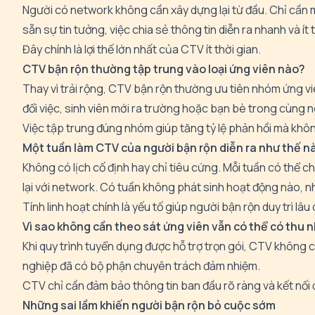
Người có network không cần xây dựng lại từ đầu. Chỉ cần m
sẵn sự tin tưởng, việc chia sẻ thông tin diễn ra nhanh và ít
Đây chính là lợi thế lớn nhất của CTV ít thời gian.
CTV bận rộn thường tập trung vào loại ứng viên nào?
Thay vì trải rộng, CTV bận rộn thường ưu tiên nhóm ứng vi
đổi việc, sinh viên mới ra trường hoặc bạn bè trong cùng 
Việc tập trung đúng nhóm giúp tăng tỷ lệ phản hồi mà khôn
Một tuần làm CTV của người bận rộn diễn ra như thế n
Không có lịch cố định hay chỉ tiêu cứng. Mỗi tuần có thể ch
lại với network. Có tuần không phát sinh hoạt động nào, nh
Tính linh hoạt chính là yếu tố giúp người bận rộn duy trì lâu 
Vì sao không cần theo sát ứng viên vẫn có thể có thu 
Khi quy trình tuyển dụng được hỗ trợ trọn gói, CTV không c
nghiệp đã có bộ phận chuyên trách đảm nhiệm.
CTV chỉ cần đảm bảo thông tin ban đầu rõ ràng và kết nối
Những sai lầm khiến người bận rộn bỏ cuộc sớm