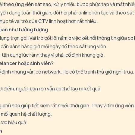
i theo ứng viên sát sao, xử lý nhiều bước phức tạp và mất nhiều
yển dụng toàn thời gian, đòi hỏi phải online liên tục và theo sá
hực tế vai trò của CTV linh hoạt hơn rất nhiều.
gian như tưởng tượng
ng trọn gói. Vai trò cốt lõi nằm ở việc kết nối thông tin giữa cơ
g cần dành hàng giờ mỗi ngày để theo sát ứng viên.
 tận dụng lúc rảnh thay vì phải cố định khung giờ.
eelancer hoặc sinh viên?
ịnh nhưng vẫn có network. Họ có thể tranh thủ giờ nghỉ trưa, 
i điểm, người bận rộn vẫn có thể tạo ra kết quả.
hù hợp giúp tiết kiệm rất nhiều thời gian. Thay vì tìm ứng viên 
 mối quan hệ chất lượng.
ược hiệu quả.
n