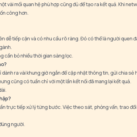
ột vài mối quan hệ phù hợp cũng đủ để tạo ra kết quả. Khi net
 tốn công hơn.
ên dễ tiếp cận và có nhu cầu rõ ràng. Đó có thể là người quen 
ngành.
g cần bỏ nhiều thời gian sàng lọc.
ào?
ỉ dành ra vài khung giờ ngắn để cập nhật thông tin, gửi chia sẻ 
ưng cũng có tuần chỉ với một lần kết nối đã mang lại kết quả.
dài.
nhập?
ần trực tiếp xử lý từng bước. Việc theo sát, phỏng vấn, trao đổ
 đúng người.