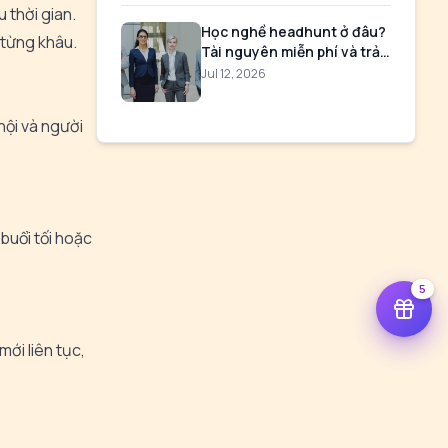
 thời gian.
Học nghề headhunt ở đâu?
t từng khâu.
Tài nguyên miễn phí và trả
phí
Jul 12, 2026
 hội và người
buổi tối hoặc
5
mới liên tục,