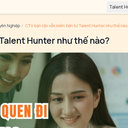
Talent 
yên Nghiệp
/
CTV bận rộn vẫn kiếm tiền từ Talent Hunter như thế nà
 Talent Hunter như thế nào?