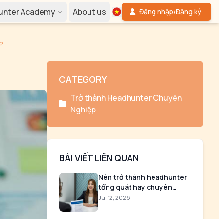
Hunter Academy
About us
Đăng nhập/Đăng ký
o?
CATEGORY
Trở thành Headhunter Chuyên
Nghiệp
BÀI VIẾT LIÊN QUAN
Nên trở thành headhunter
tổng quát hay chuyên
ngành
Jul 12, 2026