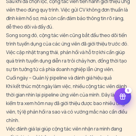
Sau khi đã chọn lọc, cộng tác viên tiến hành giới thiệu ứng
viên theo đúng quy trình. Việc gửi CV không đơn thuần là
đính kèm hồ sơ, mà còn cần đảm bảo thông tin rõ ràng,
dễ theo dõi và đầy đủ.
Song song đó, cộng tác viên cũng bắt đầu theo dõi tiến
trình tuyển dụng của các ứng viên đã giới thiệu trước đó.
Việc cập nhật trạng thái, phản hồi và hỗ trợ khi cần giúp
quá trình tuyển dụng diễn ra trôi chảy hơn, đồng thời tạo
sự tin tưởng từ cả phía doanh nghiệp lẫn ứng viên.
Cuối ngày – Quản lý pipeline và đánh giá hiệu quả
Khi kết thúc một ngày làm việc, nhiều cộng tác viên dành
5
thời gian nhìn lại pipeline ứng viên của mình. Đây là lúc
kiểm tra xem hôm nay đã giới thiệu được bao nhiêu ứng
viên, tỷ lệ phản hồi ra sao và có vướng mắc nào cần điều
chỉnh.
Việc đánh giá lại giúp cộng tác viên nhận ra mình đang