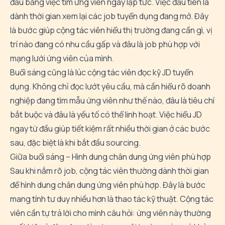
đầu bằng việc tìm ứng viên ngay lập tức. Việc đầu tiên là
dành thời gian xem lại các job tuyển dụng đang mở. Đây
là bước giúp cộng tác viên hiểu thị trường đang cần gì, vị
trí nào đang có nhu cầu gấp và đâu là job phù hợp với
mạng lưới ứng viên của mình.
Buổi sáng cũng là lúc cộng tác viên đọc kỹ JD tuyển
dụng. Không chỉ đọc lướt yêu cầu, mà cần hiểu rõ doanh
nghiệp đang tìm mẫu ứng viên như thế nào, đâu là tiêu chí
bắt buộc và đâu là yếu tố có thể linh hoạt. Việc hiểu JD
ngay từ đầu giúp tiết kiệm rất nhiều thời gian ở các bước
sau, đặc biệt là khi bắt đầu sourcing.
Giữa buổi sáng – Hình dung chân dung ứng viên phù hợp
Sau khi nắm rõ job, cộng tác viên thường dành thời gian
để hình dung chân dung ứng viên phù hợp. Đây là bước
mang tính tư duy nhiều hơn là thao tác kỹ thuật. Cộng tác
viên cần tự trả lời cho mình câu hỏi: ứng viên này thường