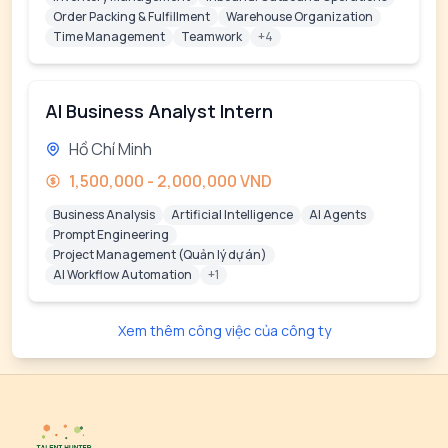
Order Packing & Fulfillment
Warehouse Organization
Time Management
Teamwork
+4
AI Business Analyst Intern
Hồ Chí Minh
1,500,000 - 2,000,000 VND
Business Analysis
Artificial Intelligence
AI Agents
Prompt Engineering
Project Management (Quản lý dự án)
AI Workflow Automation
+1
Xem thêm công việc của công ty