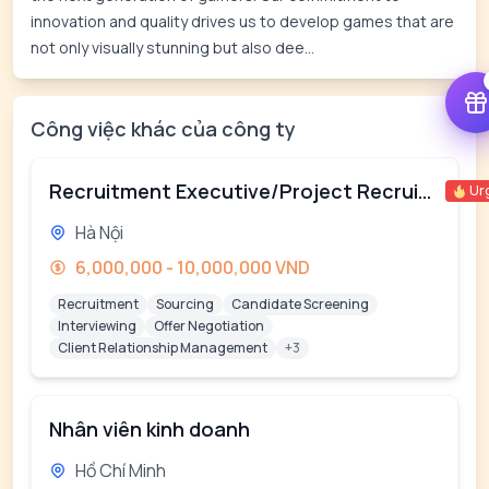
innovation and quality drives us to develop games that are
not only visually stunning but also dee...
Công việc khác của công ty
Recruitment Executive/Project Recruiter
Ur
Hà Nội
6,000,000 - 10,000,000 VND
Recruitment
Sourcing
Candidate Screening
Interviewing
Offer Negotiation
Client Relationship Management
+3
Nhân viên kinh doanh
Hồ Chí Minh