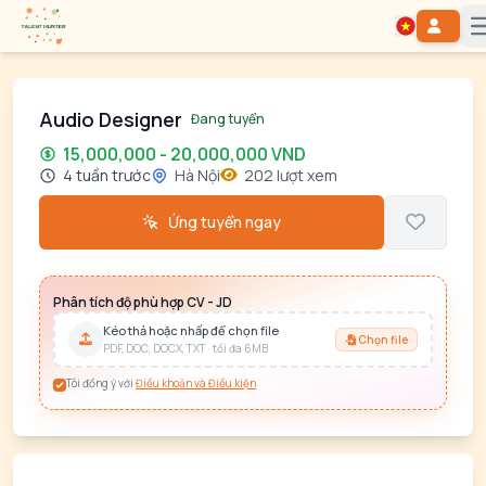
Audio Designer
Đang tuyển
15,000,000 - 20,000,000 VND
4 tuần trước
Hà Nội
202 lượt xem
Ứng tuyển ngay
Phân tích độ phù hợp CV - JD
Kéo thả hoặc nhấp để chọn file
Chọn file
PDF, DOC, DOCX, TXT · tối đa 6MB
Tôi đồng ý với
Điều khoản và Điều kiện