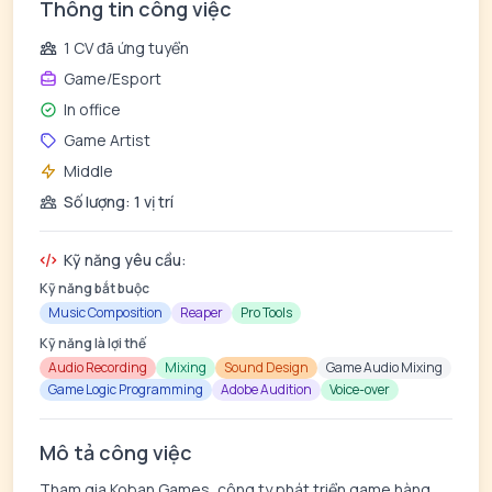
Thông tin công việc
1 CV đã ứng tuyển
Game/Esport
In office
Game Artist
Middle
Số lượng: 1 vị trí
Kỹ năng yêu cầu:
Kỹ năng bắt buộc
Music Composition
Reaper
Pro Tools
Kỹ năng là lợi thế
Audio Recording
Mixing
Sound Design
Game Audio Mixing
Game Logic Programming
Adobe Audition
Voice-over
Mô tả công việc
Tham gia Koban Games, công ty phát triển game hàng