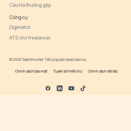
Câu hỏi thường gặp
Công cụ
Digimatch
ATS cho freelancer
© 2026 TalentHunter. Tất cả quyền được bảo lưu.
Chính sách bảo mật
Tuyên bố miễn trừ
Chính sách đối tác
Facebook
LinkedIn
YouTube
TikTok