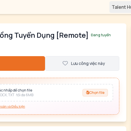
Talent 
 Đồng Tuyển Dụng [Remote]
Đang tuyển
Lưu công việc này
c nhấp để chọn file
Chọn file
OCX, TXT · tối đa 6MB
hoản và Điều kiện