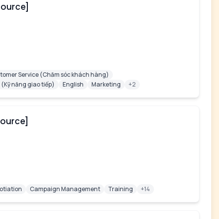
Source]
tomer Service (Chăm sóc khách hàng)
Kỹ năng giao tiếp)
English
Marketing
+2
Source]
otiation
Campaign Management
Training
+14