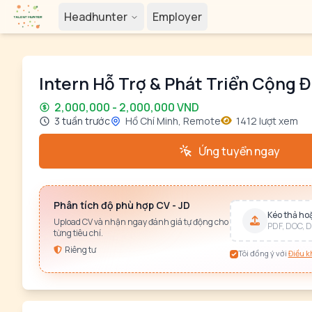
Headhunter
Employer
Intern Hỗ Trợ & Phát Triển Cộng
2,000,000 - 2,000,000 VND
3 tuần trước
Hồ Chí Minh, Remote
1412 lượt xem
Ứng tuyển ngay
Phân tích độ phù hợp CV - JD
Kéo thả hoặ
Upload CV và nhận ngay đánh giá tự động cho
PDF, DOC, D
từng tiêu chí.
Riêng tư
Tôi đồng ý với
Điều k