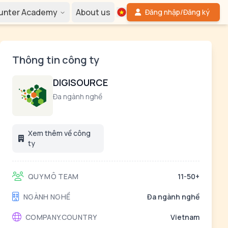
Hunter Academy
About us
Đăng nhập/Đăng ký
Thông tin công ty
DIGISOURCE
Đa ngành nghề
Xem thêm về công
ty
QUY MÔ TEAM
11-50+
NGÀNH NGHỀ
Đa ngành nghề
COMPANY.COUNTRY
Vietnam