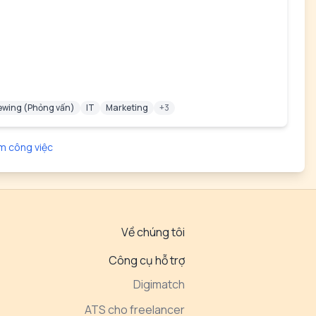
iewing (Phỏng vấn)
IT
Marketing
+3
m công việc
Về chúng tôi
Công cụ hỗ trợ
Digimatch
ATS cho freelancer