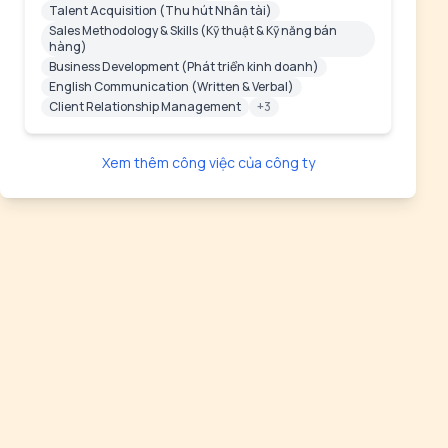
Talent Acquisition (Thu hút Nhân tài)
Sales Methodology & Skills (Kỹ thuật & Kỹ năng bán
hàng)
Business Development (Phát triển kinh doanh)
English Communication (Written & Verbal)
Client Relationship Management
+3
Xem thêm công việc của công ty