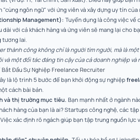
 "cùng ngôn ngữ" với ứng viên và xây dựng uy tín của
ationship Management):
Tuyển dụng là công việc về 
u dài với cả khách hàng và ứng viên sẽ mang lại cho bạ
 tương lai.
er thành công không chỉ là người tìm người, mà là một 
i và một đối tác đáng tin cậy của cả doanh nghiệp và n
 Bắt Đầu Sự Nghiệp Freelance Recruiter
ây là lộ trình 5 bước để bạn khởi động sự nghiệp
free
ột cách bài bản.
h và thị trường mục tiêu.
Bạn mạnh nhất ở ngành nào
ách hàng của bạn là ai? Startups công nghệ, các tập
Việc xác định rõ ngách giúp bạn tập trung nguồn lực 
nhận diện" chuyên nghiệp.
Tối ưu hóa hồ sơ LinkedIn