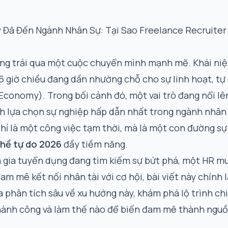
Đã Đến Ngành Nhân Sự: Tại Sao Freelance Recruiter
ang trải qua một cuộc chuyển mình mạnh mẽ. Khái ni
 5 giờ chiều đang dần nhường chỗ cho sự linh hoạt, tự
 Economy). Trong bối cảnh đó, một vai trò đang nổi l
nh lựa chọn sự nghiệp hấp dẫn nhất trong ngành nhân
chỉ là một công việc tạm thời, mà là một con đường s
ghề tự do 2026
đầy tiềm năng.
 gia tuyển dụng đang tìm kiếm sự bứt phá, một HR mu
am mê kết nối nhân tài với cơ hội, bài viết này chính
 phân tích sâu về xu hướng này, khám phá lộ trình chi
hành công và làm thế nào để biến đam mê thành nguồ