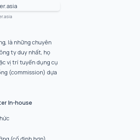
r.asia
ụng, là những chuyên
ông ty duy nhất, họ
c vị trí tuyển dụng cụ
hồng (commission) dựa
ter In-house
thức
ởng (cố định hơn)