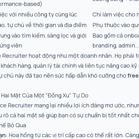
ormance-based)
iệc với nhiều công ty cùng lúc
Chỉ làm việc cho 
o, tự chủ về thời gian và địa điểm
Phụ thuộc vào quy
ung vào tìm kiếm, sàng lọc và giới
Bao gồm cả onboa
 ứng viên
branding, admin..
e Recruiter hoạt động như một doanh nhân. Họ phải 
khách hàng, quản lý tài chính và liên tục nâng cao kỹ 
tự chủ này đã tạo nên sức hấp dẫn khó cưỡng cho
free
: Hai Mặt Của Một "Đồng Xu" Tự Do
ce Recruiter mang lại nhiều lợi ích đáng mơ ước, nh
u rõ cả hai mặt sẽ giúp bạn có sự chuẩn bị tốt nhất ch
Thể Bỏ Qua
ạn:
Hoa hồng từ các vị trí cấp cao có thể rất lớn. Càng