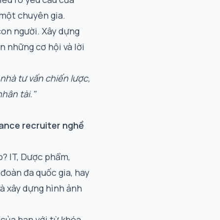
 một chuyên gia.
con người. Xây dựng
n những cơ hội và lời
nhà tư vấn chiến lược,
hân tài."
lance recruiter nghề
? IT, Dược phẩm,
 đoàn đa quốc gia, hay
và xây dựng hình ảnh
 của bạn với từ khóa