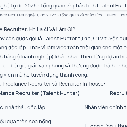
ance recruiter nghề tự do 2026 - tổng quan và phân tích | TalentHunte
 Recruiter: Họ Là Ai Và Làm Gì?
ay còn được gọi là Talent Hunter tự do, CTV tuyển d
ng độc lập. Thay vì làm việc toàn thời gian cho một c
h hàng (doanh nghiệp) khác nhau theo từng dự án hoặ
 buộc bởi giờ giấc văn phòng và thường được trả hoa 
g viên mà họ tuyển dụng thành công.
a Freelance Recruiter và Recruiter In-house:
elance Recruiter (Talent Hunter)
Recrui
ác, nhà thầu độc lập
Nhân viên chính 
ếu dựa trên hoa hồng
Lương cứng + thư