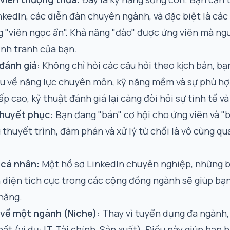
nkedIn, các diễn đàn chuyên ngành, và đặc biệt là cá
 "viên ngọc ẩn"
. Khả năng "đào" được ứng viên mà ng
ạnh tranh của bạn.
đánh giá:
Không chỉ hỏi các câu hỏi theo kịch bản, b
sâu về năng lực chuyên môn, kỹ năng mềm và sự phù hợp
cấp cao, kỹ thuật đánh giá lại càng đòi hỏi sự tinh tế v
thuyết phục:
Bạn đang "bán" cơ hội cho ứng viên và "
thuyết trình, đàm phán và xử lý từ chối là vô cùng qu
 cá nhân:
Một hồ sơ LinkedIn chuyên nghiệp, những bài
n diện tích cực trong các cộng đồng ngành sẽ giúp bạ
năng.
 về một ngành (Niche):
Thay vì tuyển dụng đa ngành,
ất (ví dụ: IT, Tài chính, Sản xuất). Điều này giúp bạn 