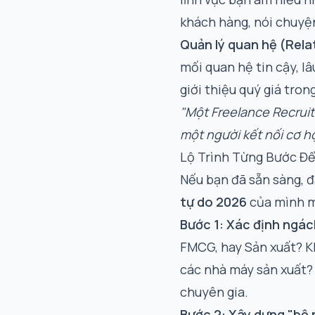
khách hàng, nói chuyện
Quản lý quan hệ (Rel
mối quan hệ tin cậy, lâ
giới thiệu quý giá trong
"Một Freelance Recruit
một người kết nối cơ hộ
Lộ Trình Từng Bước Để
Nếu bạn đã sẵn sàng, đ
tự do 2026
của mình m
Bước 1: Xác định ngác
FMCG, hay Sản xuất? Kh
các nhà máy sản xuất? 
chuyên gia.
Bước 2: Xây dựng "bộ 