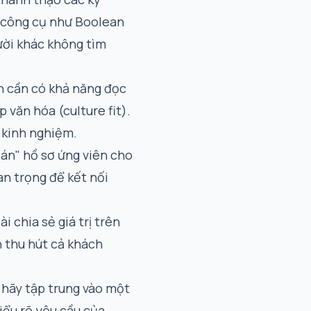
c công cụ như
Boolean
ười khác không tìm
ạn cần có khả năng đọc
 văn hóa (culture fit).
à kinh nghiệm.
bán" hồ sơ ứng viên cho
an trọng để kết nối
 chia sẻ giá trị trên
n thu hút cả khách
 hãy tập trung vào một
hiểu rõ yêu cầu của