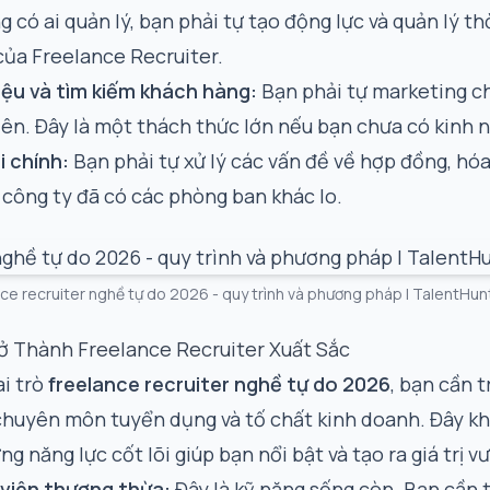
 có ai quản lý, bạn phải tự tạo động lực và quản lý thờ
của Freelance Recruiter.
ệu và tìm kiếm khách hàng:
Bạn phải tự marketing c
iên. Đây là một thách thức lớn nếu bạn chưa có kinh 
i chính:
Bạn phải tự xử lý các vấn đề về hợp đồng, hóa
 công ty đã có các phòng ban khác lo.
ce recruiter nghề tự do 2026 - quy trình và phương pháp | TalentHun
ở Thành Freelance Recruiter Xuất Sắc
ai trò
freelance recruiter nghề tự do 2026
, bạn cần 
chuyên môn tuyển dụng và tố chất kinh doanh. Đây kh
g năng lực cốt lõi giúp bạn nổi bật và tạo ra giá trị vư
 viên thượng thừa:
Đây là kỹ năng sống còn. Bạn cần 