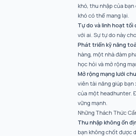
khó, thu nhập của bạn 
khó có thể mang lại.
Tự do và linh hoạt tối 
với ai. Sự tự do này c
Phát triển kỹ năng toà
hàng, một nhà đàm phá
học hỏi và mở rộng mạ
Mở rộng mạng lưới ch
viên tài năng giúp bạn
của một headhunter. Để
vững mạnh
.
Những Thách Thức Cầ
Thu nhập không ổn đị
bạn không chốt được de