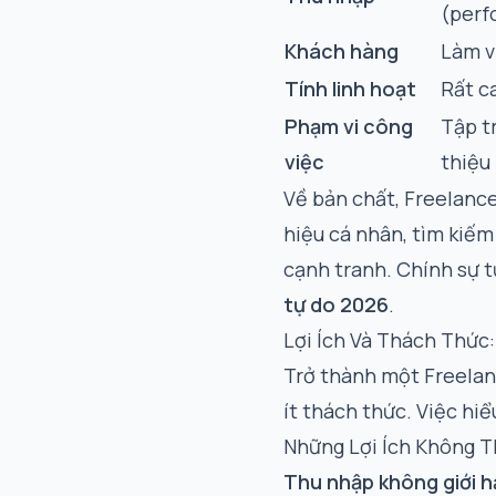
(perf
Khách hàng
Làm v
Tính linh hoạt
Rất ca
Phạm vi công
Tập tr
việc
thiệu
Về bản chất, Freelanc
hiệu cá nhân, tìm kiếm 
cạnh tranh. Chính sự 
tự do 2026
.
Lợi Ích Và Thách Thức
Trở thành một Freelan
ít thách thức. Việc hiể
Những Lợi Ích Không 
Thu nhập không giới h