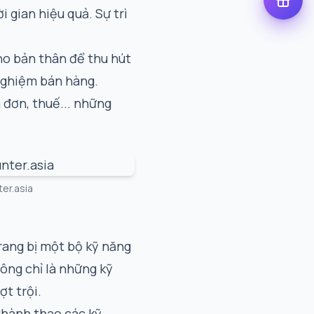
i gian hiệu quả. Sự trì
ho bản thân để thu hút
nghiệm bán hàng.
 đơn, thuế... những
ter.asia
trang bị một bộ kỹ năng
ông chỉ là những kỹ
ợt trội.
thành thạo các kỹ