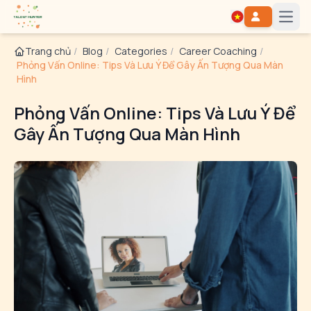
Open
Trang chủ
/
Blog
/
Categories
/
Career Coaching
/
Phỏng Vấn Online: Tips Và Lưu Ý Để Gây Ấn Tượng Qua Màn
Hình
Phỏng Vấn Online: Tips Và Lưu Ý Để
Gây Ấn Tượng Qua Màn Hình