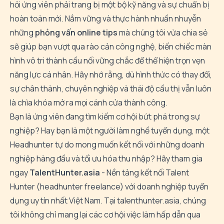
hỏi ứng viên phải trang bị một bộ kỹ năng và sự chuẩn bị
hoàn toàn mới. Nắm vững và thực hành nhuần nhuyễn
những
phỏng vấn online tips
mà chúng tôi vừa chia sẻ
sẽ giúp bạn vượt qua rào cản công nghệ, biến chiếc màn
hình vô tri thành cầu nối vững chắc để thể hiện trọn vẹn
năng lực cá nhân. Hãy nhớ rằng, dù hình thức có thay đổi,
sự chân thành, chuyên nghiệp và thái độ cầu thị vẫn luôn
là chìa khóa mở ra mọi cánh cửa thành công.
Bạn là ứng viên đang tìm kiếm cơ hội bứt phá trong sự
nghiệp? Hay bạn là một người làm nghề tuyển dụng, một
Headhunter tự do mong muốn kết nối với những doanh
nghiệp hàng đầu và tối ưu hóa thu nhập? Hãy tham gia
ngay
TalentHunter.asia
- Nền tảng kết nối Talent
Hunter (headhunter freelance) với doanh nghiệp tuyển
dụng uy tín nhất Việt Nam. Tại
talenthunter.asia
, chúng
tôi không chỉ mang lại các cơ hội việc làm hấp dẫn qua