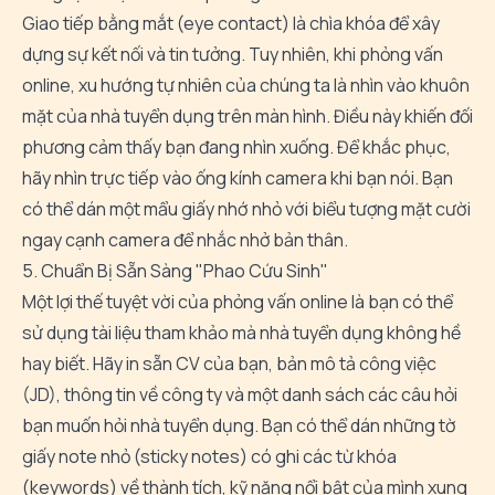
Giao tiếp bằng mắt (eye contact) là chìa khóa để xây
dựng sự kết nối và tin tưởng. Tuy nhiên, khi phỏng vấn
online, xu hướng tự nhiên của chúng ta là nhìn vào khuôn
mặt của nhà tuyển dụng trên màn hình. Điều này khiến đối
phương cảm thấy bạn đang nhìn xuống. Để khắc phục,
hãy nhìn trực tiếp vào ống kính camera khi bạn nói. Bạn
có thể dán một mẩu giấy nhớ nhỏ với biểu tượng mặt cười
ngay cạnh camera để nhắc nhở bản thân.
5. Chuẩn Bị Sẵn Sàng "Phao Cứu Sinh"
Một lợi thế tuyệt vời của phỏng vấn online là bạn có thể
sử dụng tài liệu tham khảo mà nhà tuyển dụng không hề
hay biết. Hãy in sẵn CV của bạn, bản mô tả công việc
(JD), thông tin về công ty và một danh sách các câu hỏi
bạn muốn hỏi nhà tuyển dụng. Bạn có thể dán những tờ
giấy note nhỏ (sticky notes) có ghi các từ khóa
(keywords) về thành tích, kỹ năng nổi bật của mình xung