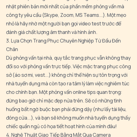
nhật phiên bản mới nhất của phần mềm phỏng vấn mà
công ty yêu cầu (Skype, Zoom, MS Teams...). Một mẹo
nhỏ là hãy nhờ một người bạn gọi video test trước để
đánh giá chất lượng âm thanh và hình ảnh.
3. Lựa Chọn Trang Phục Chuyên Nghiệp Từ Đầu Đến
Chân
Dù phỏng vấn tại nhà, quy tắc trang phục vẫn không thay
đổi so với phỏng vấn trực tiếp. Việc mặc trang phục công
sở (áo sơ mi, vest...) không chỉ thể hiện sự tôn trọng với
nhà tuyển dụng mà còn tạo ra tâm lý làm việc nghiêm túc
cho chính bạn. Một phỏng vấn online tips quan trọng:
đừng bao giờ chỉ mặc đẹp nửa trên. Sẽ có những tình
huống bất ngờ buộc bạn phải đứng dậy (như lấy tài liệu,
đóng cửa...), và bạn sẽ không muốn nhà tuyển dụng thấy
chiếc quần ngủ có họa tiết hoạt hình của mình đâu!
4. Nghệ Thuật Giao Tiếp Bằng Mắt Qua Camera