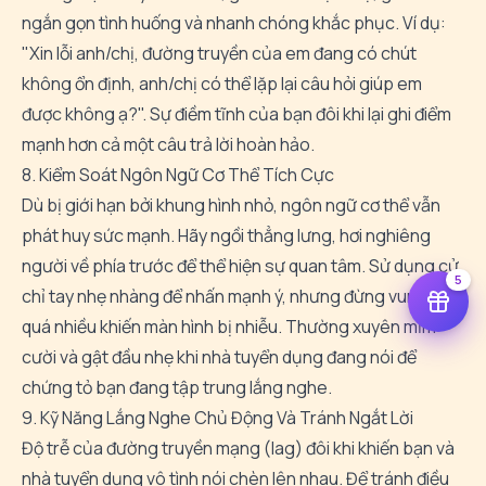
ngắn gọn tình huống và nhanh chóng khắc phục. Ví dụ:
"Xin lỗi anh/chị, đường truyền của em đang có chút
không ổn định, anh/chị có thể lặp lại câu hỏi giúp em
được không ạ?". Sự điềm tĩnh của bạn đôi khi lại ghi điểm
mạnh hơn cả một câu trả lời hoàn hảo.
8. Kiểm Soát Ngôn Ngữ Cơ Thể Tích Cực
Dù bị giới hạn bởi khung hình nhỏ, ngôn ngữ cơ thể vẫn
phát huy sức mạnh. Hãy ngồi thẳng lưng, hơi nghiêng
người về phía trước để thể hiện sự quan tâm. Sử dụng cử
5
chỉ tay nhẹ nhàng để nhấn mạnh ý, nhưng đừng vung vẩy
quá nhiều khiến màn hình bị nhiễu. Thường xuyên mỉm
cười và gật đầu nhẹ khi nhà tuyển dụng đang nói để
chứng tỏ bạn đang tập trung lắng nghe.
9. Kỹ Năng Lắng Nghe Chủ Động Và Tránh Ngắt Lời
Độ trễ của đường truyền mạng (lag) đôi khi khiến bạn và
nhà tuyển dụng vô tình nói chèn lên nhau. Để tránh điều