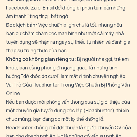
Facebook, Zalo, Email để không bị phân tâm bởi những
âm thanh "ting ting" bất ngờ.
Đọc kịch bản:
Việc chuẩn bị ghi chú là tốt, nhưng nếu
bạn cứ chăm chăm đọc màn hình như một cái máy, nhà
tuyển dụng sẽ nhận ra ngay sự thiếu tự nhiên và đánh giá
thấp sự trung thực của bạn.
Không có không gian riêng tư:
Bị người nhà gọi, trẻ em
khóc, bạn cùng phòng đi ngang qua... là những tình
huống "dở khóc dở cười" làm mất đi tính chuyên nghiệp.
Vai Trò Của Headhunter Trong Việc Chuẩn Bị Phỏng Vấn
Online
Nếu bạn được mời phỏng vấn thông qua sự giới thiệu của
một chuyên gia tuyển dụng độc lập (Headhunter), thì xin
chúc mừng, bạn đang có một lợi thế khổng lồ.
Headhunter không chỉ đơn thuần là người chuyển CV của
bạn cho doanh nghiệp. Họ là những cố vấn sự nghiệp