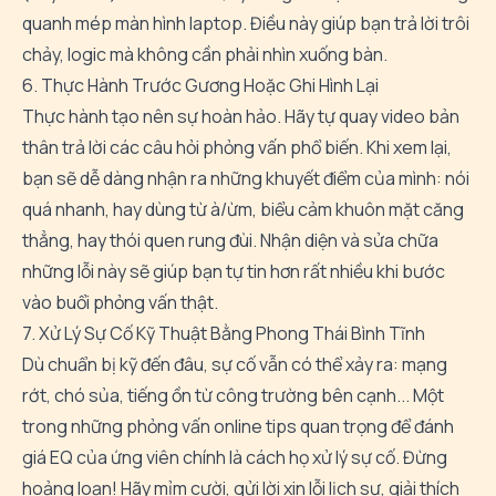
quanh mép màn hình laptop. Điều này giúp bạn trả lời trôi
chảy, logic mà không cần phải nhìn xuống bàn.
6. Thực Hành Trước Gương Hoặc Ghi Hình Lại
Thực hành tạo nên sự hoàn hảo. Hãy tự quay video bản
thân trả lời các câu hỏi phỏng vấn phổ biến. Khi xem lại,
bạn sẽ dễ dàng nhận ra những khuyết điểm của mình: nói
quá nhanh, hay dùng từ à/ừm, biểu cảm khuôn mặt căng
thẳng, hay thói quen rung đùi. Nhận diện và sửa chữa
những lỗi này sẽ giúp bạn tự tin hơn rất nhiều khi bước
vào buổi phỏng vấn thật.
7. Xử Lý Sự Cố Kỹ Thuật Bằng Phong Thái Bình Tĩnh
Dù chuẩn bị kỹ đến đâu, sự cố vẫn có thể xảy ra: mạng
rớt, chó sủa, tiếng ồn từ công trường bên cạnh... Một
trong những phỏng vấn online tips quan trọng để đánh
giá EQ của ứng viên chính là cách họ xử lý sự cố. Đừng
hoảng loạn! Hãy mỉm cười, gửi lời xin lỗi lịch sự, giải thích