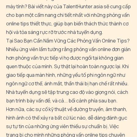
máy tính? Bài viết này của TalentHunter.asia sẽ cung cấp
cho bạn một cẩm nang chi tiết nhất với những phỏng vấn
online tips thiết thực, giúp bạn biến thách thức thành cơ
hội và tỏa sáng rực rỡ trước nhà tuyển dụng.
Tại Sao Bạn Cần Nắm Vững Các Phỏng Vấn Online Tips?
Nhiều ứng viên lầm tưởng rằng phỏng vấn online đơn giản
hơn phỏng vấn trực tiếp vì họ được ngồi tại không gian
quen thuộc của mình. Sự thật lại hoàn toàn ngược lại. Khi
giao tiếp qua màn hình, những yếu tố phi ngôn ngữ như
ngôn ngữ cơ thể, ánh mắt, thần thái bị hạn chế rất nhiều.
Nhà tuyển dụng sẽ tập trung cao độ vào giọng nói, cách
bạn trình bày vấn đề, và cả... bối cảnh phía sau bạn.
Hơn nữa, các sự cố kỹ thuật về đường truyền, âm thanh,
hình ảnh có thể xảy ra bất cứ lúc nào, dễ dàng đánh gục
sự tự tin của những ứng viên thiếu sự chuẩn bị. Việc
trang bị cho mình những phỏng vấn online tips chuyên