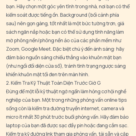
bạn. Hãy chọn một góc yên tĩnh trong nhà, nơi bạn có thể
kiểm soát được tiếng ồn. Background (bối cảnh phía
sau) nên gọn gàng, tốt nhất là một bức tường trơn, giá
sách ngăn nắp hoặc bạn có thể sử dụng tính năng làm
mờ phông nền/phông nền ảo của các phần mềm như
Zoom, Google Meet. Đặc biệt chú ý đến ánh sáng: hãy
đảm bảo nguồn sáng chiếu thẳng vào khuôn mặt bạn
(như ngồi đối diện cửa sổ), tránh tình trạng ngược sáng
khiến khuôn mặt tối đen trên màn hình.
2. Kiểm Tra Kỹ Thuật Toàn Diện Trước Giờ G
Đừng để một lỗi kỹ thuật ngớ ngẩn làm hỏng cơ hội nghề
nghiệp của bạn. Một trong những phỏng vấn online tips
sống còn là kiểm tra đường truyền internet, camera và
micro ít nhất 30 phút trước buổi phỏng vấn. Hãy đảm bảo
laptop của bạn đã được sạc đầy pin hoặc đang cắm sạc.
Kiểm tra kỹ đường link tham gia phỏng vấn, tải sẵn và cập