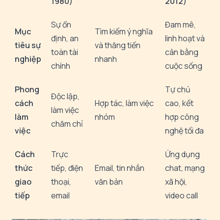
1980)
2012)
Sự ổn
Đam mê,
Mục
Tìm kiếm ý nghĩa
định, an
linh hoạt và
tiêu sự
và thăng tiến
toàn tài
cân bằng
nghiệp
nhanh
chính
cuộc sống
Phong
Tự chủ
Độc lập,
cách
Hợp tác, làm việc
cao, kết
làm việc
làm
nhóm
hợp công
chăm chỉ
việc
nghệ tối đa
Cách
Trực
Ứng dụng
thức
tiếp, điện
Email, tin nhắn
chat, mạng
giao
thoại,
văn bản
xã hội,
tiếp
email
video call