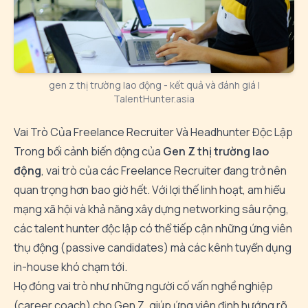
gen z thị trường lao động - kết quả và đánh giá |
TalentHunter.asia
Vai Trò Của Freelance Recruiter Và Headhunter Độc Lập
Trong bối cảnh biến động của
Gen Z thị trường lao
động
, vai trò của các Freelance Recruiter đang trở nên
quan trọng hơn bao giờ hết. Với lợi thế linh hoạt, am hiểu
mạng xã hội và khả năng xây dựng networking sâu rộng,
các talent hunter độc lập có thể tiếp cận những ứng viên
thụ động (passive candidates) mà các kênh tuyển dụng
in-house khó chạm tới.
Họ đóng vai trò như những người cố vấn nghề nghiệp
(career coach) cho Gen Z, giúp ứng viên định hướng rõ