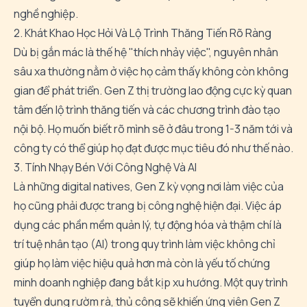
nghề nghiệp.
2. Khát Khao Học Hỏi Và Lộ Trình Thăng Tiến Rõ Ràng
Dù bị gắn mác là thế hệ "thích nhảy việc", nguyên nhân
sâu xa thường nằm ở việc họ cảm thấy không còn không
gian để phát triển. Gen Z thị trường lao động cực kỳ quan
tâm đến lộ trình thăng tiến và các chương trình đào tạo
nội bộ. Họ muốn biết rõ mình sẽ ở đâu trong 1-3 năm tới và
công ty có thể giúp họ đạt được mục tiêu đó như thế nào.
3. Tính Nhạy Bén Với Công Nghệ Và AI
Là những digital natives, Gen Z kỳ vọng nơi làm việc của
họ cũng phải được trang bị công nghệ hiện đại. Việc áp
dụng các phần mềm quản lý, tự động hóa và thậm chí là
trí tuệ nhân tạo (AI) trong quy trình làm việc không chỉ
giúp họ làm việc hiệu quả hơn mà còn là yếu tố chứng
minh doanh nghiệp đang bắt kịp xu hướng. Một quy trình
tuyển dụng rườm rà, thủ công sẽ khiến ứng viên Gen Z