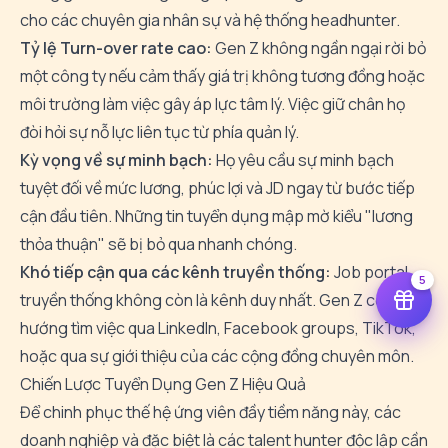
cho các chuyên gia nhân sự và hệ thống headhunter.
Tỷ lệ Turn-over rate cao:
Gen Z không ngần ngại rời bỏ
một công ty nếu cảm thấy giá trị không tương đồng hoặc
môi trường làm việc gây áp lực tâm lý. Việc giữ chân họ
đòi hỏi sự nỗ lực liên tục từ phía quản lý.
Kỳ vọng về sự minh bạch:
Họ yêu cầu sự minh bạch
tuyệt đối về mức lương, phúc lợi và JD ngay từ bước tiếp
cận đầu tiên. Những tin tuyển dụng mập mờ kiểu "lương
thỏa thuận" sẽ bị bỏ qua nhanh chóng.
Khó tiếp cận qua các kênh truyền thống:
Job portal
5
truyền thống không còn là kênh duy nhất. Gen Z có xu
hướng tìm việc qua LinkedIn, Facebook groups, TikTok,
hoặc qua sự giới thiệu của các cộng đồng chuyên môn.
Chiến Lược Tuyển Dụng Gen Z Hiệu Quả
Để chinh phục thế hệ ứng viên đầy tiềm năng này, các
doanh nghiệp và đặc biệt là các talent hunter độc lập cần