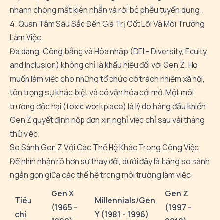
nhanh chóng mất kiên nhẫn và rời bỏ phễu tuyển dụng.
4. Quan Tâm Sâu Sắc Đến Giá Trị Cốt Lõi Và Môi Trường
Làm Việc
Đa dạng, Công bằng và Hòa nhập (DEI - Diversity, Equity,
and Inclusion) không chỉ là khẩu hiệu đối với Gen Z. Họ
muốn làm việc cho những tổ chức có trách nhiệm xã hội,
tôn trọng sự khác biệt và có văn hóa cởi mở. Một môi
trường độc hại (toxic workplace) là lý do hàng đầu khiến
Gen Z quyết định nộp đơn xin nghỉ việc chỉ sau vài tháng
thử việc.
So Sánh Gen Z Với Các Thế Hệ Khác Trong Công Việc
Để nhìn nhận rõ hơn sự thay đổi, dưới đây là bảng so sánh
ngắn gọn giữa các thế hệ trong môi trường làm việc:
Gen X
Gen Z
Tiêu
Millennials/Gen
(1965 -
(1997 -
chí
Y (1981 - 1996)