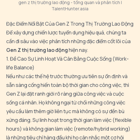
gen z thị trường lao động - tổng quan và phân tích |
TalentHunter.asia
Đặc Điểm Nổi Bật Của Gen Z Trong Thị Trường Lao Động
Để xây dựng chiến lược tuyển dụng hiệu quả, chúng ta
cần đi sâu vào việc phân tích những đặc điểm cốt lõi của
Gen Z thị trường lao động
hiện nay.
1. Đề Cao Sự Linh Hoạt Và Cân Bằng Cuộc Sống (Work-
life Balance)
Nếu như các thế hệ trước thường ưu tiên sự ổn định và
sẵn sàng cống hiến toàn bộ thời gian cho công việc, thì
Gen Z lại đặt ranh giới rõ ràng giữa công việc và cuộc
sống cá nhân. Họ không ngại từ chối những công việc
yêu cầu làm thêm giờ liên tục mà không có sự đền bù
xứng đáng. Sự linh hoạt trong thời gian làm việc (flexible
hours) và không gian làm việc (remote/hybrid working)
là những tiêu chí hàng đầu khi họ cân nhắc một cơ hội