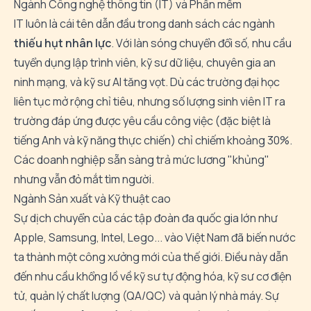
Ngành Công nghệ thông tin (IT) và Phần mềm
IT luôn là cái tên dẫn đầu trong danh sách các ngành
thiếu hụt nhân lực
. Với làn sóng chuyển đổi số, nhu cầu
tuyển dụng lập trình viên, kỹ sư dữ liệu, chuyên gia an
ninh mạng, và kỹ sư AI tăng vọt. Dù các trường đại học
liên tục mở rộng chỉ tiêu, nhưng số lượng sinh viên IT ra
trường đáp ứng được yêu cầu công việc (đặc biệt là
tiếng Anh và kỹ năng thực chiến) chỉ chiếm khoảng 30%.
Các doanh nghiệp sẵn sàng trả mức lương "khủng"
nhưng vẫn đỏ mắt tìm người.
Ngành Sản xuất và Kỹ thuật cao
Sự dịch chuyển của các tập đoàn đa quốc gia lớn như
Apple, Samsung, Intel, Lego... vào Việt Nam đã biến nước
ta thành một công xưởng mới của thế giới. Điều này dẫn
đến nhu cầu khổng lồ về kỹ sư tự động hóa, kỹ sư cơ điện
tử, quản lý chất lượng (QA/QC) và quản lý nhà máy. Sự