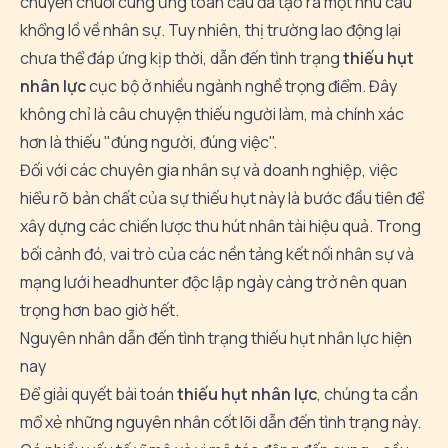
chuyển chuỗi cung ứng toàn cầu đã tạo ra một nhu cầu
khổng lồ về nhân sự. Tuy nhiên, thị trường lao động lại
chưa thể đáp ứng kịp thời, dẫn đến tình trạng
thiếu hụt
nhân lực
cục bộ ở nhiều ngành nghề trọng điểm. Đây
không chỉ là câu chuyện thiếu người làm, mà chính xác
hơn là thiếu "đúng người, đúng việc".
Đối với các
chuyên gia nhân sự và doanh nghiệp
, việc
hiểu rõ bản chất của sự thiếu hụt này là bước đầu tiên để
xây dựng các chiến lược thu hút nhân tài hiệu quả. Trong
bối cảnh đó, vai trò của các nền tảng kết nối nhân sự và
mạng lưới headhunter độc lập ngày càng trở nên quan
trọng hơn bao giờ hết.
Nguyên nhân dẫn đến tình trạng thiếu hụt nhân lực hiện
nay
Để giải quyết bài toán
thiếu hụt nhân lực
, chúng ta cần
mổ xẻ những nguyên nhân cốt lõi dẫn đến tình trạng này.