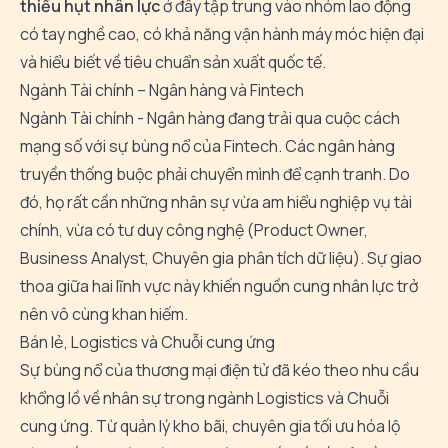
thiếu hụt nhân lực
ở đây tập trung vào nhóm lao động
có tay nghề cao, có khả năng vận hành máy móc hiện đại
và hiểu biết về tiêu chuẩn sản xuất quốc tế.
Ngành Tài chính – Ngân hàng và Fintech
Ngành Tài chính - Ngân hàng đang trải qua cuộc cách
mạng số với sự bùng nổ của Fintech. Các ngân hàng
truyền thống buộc phải chuyển mình để cạnh tranh. Do
đó, họ rất cần những nhân sự vừa am hiểu nghiệp vụ tài
chính, vừa có tư duy công nghệ (Product Owner,
Business Analyst, Chuyên gia phân tích dữ liệu). Sự giao
thoa giữa hai lĩnh vực này khiến nguồn cung nhân lực trở
nên vô cùng khan hiếm.
Bán lẻ, Logistics và Chuỗi cung ứng
Sự bùng nổ của thương mại điện tử đã kéo theo nhu cầu
khổng lồ về nhân sự trong ngành Logistics và Chuỗi
cung ứng. Từ quản lý kho bãi, chuyên gia tối ưu hóa lộ