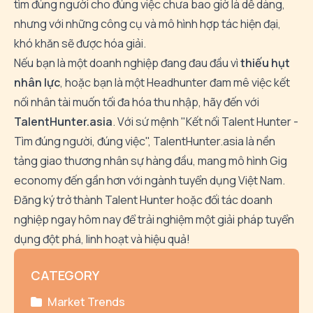
tìm đúng người cho đúng việc chưa bao giờ là dễ dàng,
nhưng với những công cụ và mô hình hợp tác hiện đại,
khó khăn sẽ được hóa giải.
Nếu bạn là một doanh nghiệp đang đau đầu vì
thiếu hụt
nhân lực
, hoặc bạn là một Headhunter đam mê việc kết
nối nhân tài muốn tối đa hóa thu nhập, hãy đến với
TalentHunter.asia
. Với sứ mệnh "Kết nối Talent Hunter -
Tìm đúng người, đúng việc",
TalentHunter.asia
là nền
tảng giao thương nhân sự hàng đầu, mang mô hình Gig
economy đến gần hơn với ngành tuyển dụng Việt Nam.
Đăng ký trở thành Talent Hunter hoặc đối tác doanh
nghiệp ngay hôm nay để trải nghiệm một giải pháp tuyển
dụng đột phá, linh hoạt và hiệu quả!
CATEGORY
Market Trends