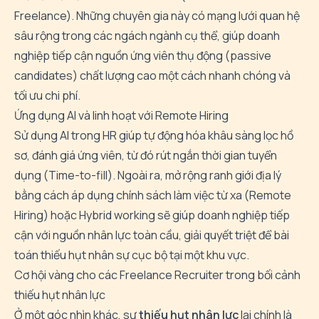
Freelance). Những chuyên gia này có mạng lưới quan hệ
sâu rộng trong các ngách ngành cụ thể, giúp doanh
nghiệp tiếp cận nguồn ứng viên thụ động (passive
candidates) chất lượng cao một cách nhanh chóng và
tối ưu chi phí.
Ứng dụng AI và linh hoạt với Remote Hiring
Sử dụng
AI trong HR
giúp tự động hóa khâu sàng lọc hồ
sơ, đánh giá ứng viên, từ đó rút ngắn thời gian tuyển
dụng (Time-to-fill). Ngoài ra, mở rộng ranh giới địa lý
bằng cách áp dụng chính sách làm việc từ xa (Remote
Hiring) hoặc Hybrid working sẽ giúp doanh nghiệp tiếp
cận với nguồn nhân lực toàn cầu, giải quyết triệt để bài
toán thiếu hụt nhân sự cục bộ tại một khu vực.
Cơ hội vàng cho các Freelance Recruiter trong bối cảnh
thiếu hụt nhân lực
Ở một góc nhìn khác, sự
thiếu hụt nhân lực
lại chính là