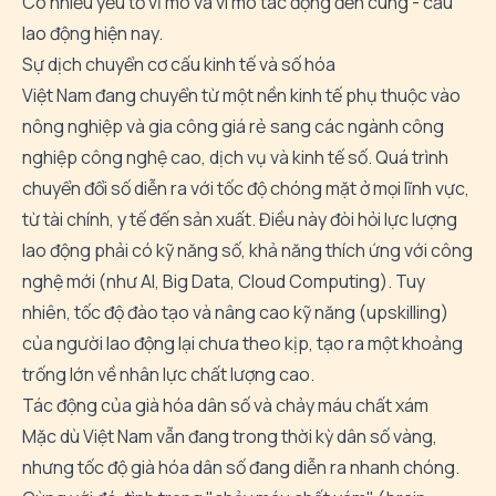
Có nhiều yếu tố vĩ mô và vi mô tác động đến cung - cầu
lao động hiện nay.
Sự dịch chuyển cơ cấu kinh tế và số hóa
Việt Nam đang chuyển từ một nền kinh tế phụ thuộc vào
nông nghiệp và gia công giá rẻ sang các ngành công
nghiệp công nghệ cao, dịch vụ và kinh tế số. Quá trình
chuyển đổi số diễn ra với tốc độ chóng mặt ở mọi lĩnh vực,
từ tài chính, y tế đến sản xuất. Điều này đòi hỏi lực lượng
lao động phải có kỹ năng số, khả năng thích ứng với công
nghệ mới (như AI, Big Data, Cloud Computing). Tuy
nhiên, tốc độ đào tạo và nâng cao kỹ năng (upskilling)
của người lao động lại chưa theo kịp, tạo ra một khoảng
trống lớn về nhân lực chất lượng cao.
Tác động của già hóa dân số và chảy máu chất xám
Mặc dù Việt Nam vẫn đang trong thời kỳ dân số vàng,
nhưng tốc độ già hóa dân số đang diễn ra nhanh chóng.