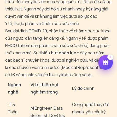
trình, đến chuyên viên mua hàng quốc tế, tất cả đều đang
thiếu hụt. Ngành này đòi hỏi sự nhanh nhạy, kỹ năng giải
quyết vấn đề và khả năng làm việc dưới áp lực cao.
Y tế, Dược phẩm và Chăm sóc sức khỏe
Sau đại dịch COVID-19, nhận thức về chăm sóc sức khỏe
của người dân tăng lên đáng kể. Ngành y tế, dược phẩm,
FMCG (nhóm sản phẩm chăm sóc sức khỏe) đang phát
triển mạnh mẽ. Sự
thiếu hụt nhân lực
ở đây bao gồm
5
các bác sĩ chuyên khoa, dược sĩ nghiên cứu, và đặc biệt
là các chuyên viên trình dược (Medical Representative)
có kỹ năng sale và kiến thức y khoa vững vàng.
Ngành
Vị trí thiếu hụt
Lý do chính
nghề
nghiêm trọng
IT &
Công nghệ thay đổi
AI Engineer, Data
Phần
nhanh, yêu cầu kỹ
Scientist, DevOps