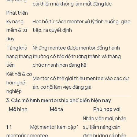
cải thiện mà không làm mất động lực
Phát triển
kỹ năng
Học hỏi từ cách mentor xử lý tình huống, giao
mềm & tư
tiếp, ra quyết định
duy
Tăng khả
Những mentee được mentor đồng hành
năng thăng
thường có tốc độ trưởng thành và thăng
tiến
chức nhanh hơn đáng kể
Kết nối & cơ
Mentor có thể giới thiệu mentee vào các dự
hội nghề
án, cơ hội làm việc đáng giá
nghiệp
3. Các mô hình mentorship phổ biến hiện nay
Mô hình
Mô tả
Phù hợp với
Nhân viên mới, nhân
1:1
Một mentor kèm cặp 1
sự tiềm năng cần
mentoring
mentee
định hướng cá nhân