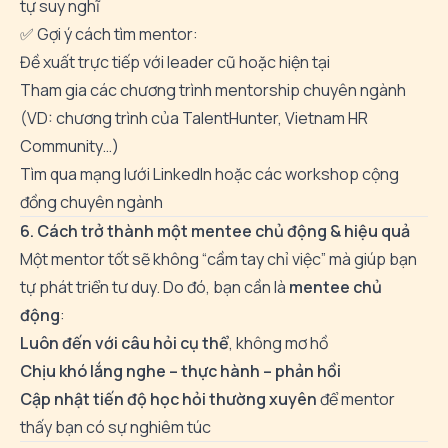
tự suy nghĩ
✅ Gợi ý cách tìm mentor:
Đề xuất trực tiếp với leader cũ hoặc hiện tại
Tham gia các chương trình mentorship chuyên ngành
(VD: chương trình của TalentHunter, Vietnam HR
Community…)
Tìm qua mạng lưới LinkedIn hoặc các workshop cộng
đồng chuyên ngành
6. Cách trở thành một mentee chủ động & hiệu quả
Một mentor tốt sẽ không “cầm tay chỉ việc” mà giúp bạn
tự phát triển tư duy. Do đó, bạn cần là
mentee chủ
động
:
Luôn đến với câu hỏi cụ thể
, không mơ hồ
Chịu khó lắng nghe – thực hành – phản hồi
Cập nhật tiến độ học hỏi thường xuyên
để mentor
thấy bạn có sự nghiêm túc