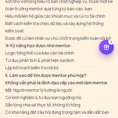
sót nhỏ vì không hiểu rõ bản chất nghiệp vụ. Được một kế
toán trưởng mentor qua từng kỳ báo cáo, bạn:
Hiểu mối liên hệ giữa các khoản mục và rủi ro tài chính
Biết cách kiểm tra chéo dữ liệu và xây dựng hệ thống
kiểm soát
Được đề cử làm nhân sự chủ chốt trong kiểm toán nội bộ
5
🎯
Kỹ năng học được nhờ mentor:
Logic tổng thể của báo cáo tài chính
Tư duy phân tích & phát hiện sai lệch
Lập kế hoạch kiểm tra nội bộ
5. Làm sao để tìm được mentor phù hợp?
Không cần phải là lãnh đạo cấp cao mới làm mentor
tốt
. Người mentor lý tưởng là người:
Có kinh nghiệm & tư duy bạn ngưỡng mộ
Sẵn lòng chia sẻ thực tế, không tô hồng
Có khả năng đặt câu hỏi đúng trọng tâm và dẫn dắt bạn