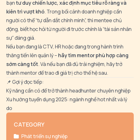
bạn
tư duy chiến lược, xác định mục tiêu rõ ràng và
kiên trì vượt khó
. Trong bối cảnh doanh nghiệp cần
người có thể “tự dẫn dắt chính mình”, thì mentee chủ
động, biết học hỏi từ người đi trước chính là “tài sản nhân
sự” đáng giá.
Nếu bạn đang là CTV, HR hoặc đang trong hành trình
thăng tiến lên quản lý –
hãy tìm mentor phù hợp càng
sớm càng tốt
. Và nếu bạn đã đủ trải nghiệm, hãy trở
thành mentor để trao đi giá trị cho thế hệ sau.
📌 Gợi ý đọc tiếp:
Kỹ năng cần có để trở thành headhunter chuyên nghiệp
Xu hướng tuyển dụng 2025: ngành nghề hot nhất và lý
do
CATEGORY
Phát triển sự nghiệp