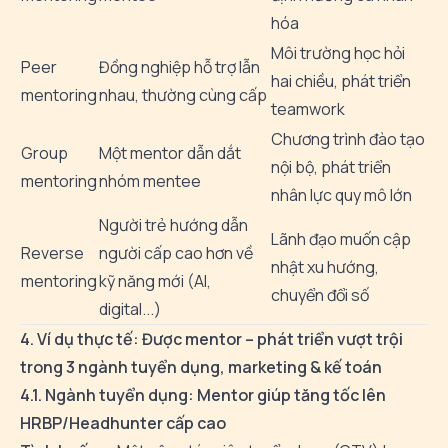
hóa
Môi trường học hỏi
Peer
Đồng nghiệp hỗ trợ lẫn
hai chiều, phát triển
mentoring
nhau, thường cùng cấp
teamwork
Chương trình đào tạo
Group
Một mentor dẫn dắt
nội bộ, phát triển
mentoring
nhóm mentee
nhân lực quy mô lớn
Người trẻ hướng dẫn
Lãnh đạo muốn cập
Reverse
người cấp cao hơn về
nhật xu hướng,
mentoring
kỹ năng mới (AI,
chuyển đổi số
digital...)
4. Ví dụ thực tế: Được mentor – phát triển vượt trội
trong 3 ngành tuyển dụng, marketing & kế toán
4.1. Ngành tuyển dụng: Mentor giúp tăng tốc lên
HRBP/Headhunter cấp cao