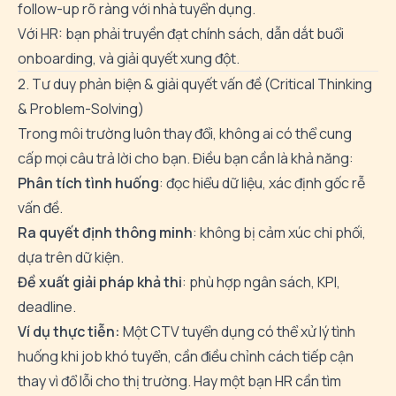
follow-up rõ ràng với nhà tuyển dụng.
Với HR: bạn phải truyền đạt chính sách, dẫn dắt buổi
onboarding, và giải quyết xung đột.
2. Tư duy phản biện & giải quyết vấn đề (Critical Thinking
& Problem-Solving)
Trong môi trường luôn thay đổi, không ai có thể cung
cấp mọi câu trả lời cho bạn. Điều bạn cần là khả năng:
Phân tích tình huống
: đọc hiểu dữ liệu, xác định gốc rễ
vấn đề.
Ra quyết định thông minh
: không bị cảm xúc chi phối,
dựa trên dữ kiện.
Đề xuất giải pháp khả thi
: phù hợp ngân sách, KPI,
deadline.
Ví dụ thực tiễn:
Một CTV tuyển dụng có thể xử lý tình
huống khi job khó tuyển, cần điều chỉnh cách tiếp cận
thay vì đổ lỗi cho thị trường. Hay một bạn HR cần tìm