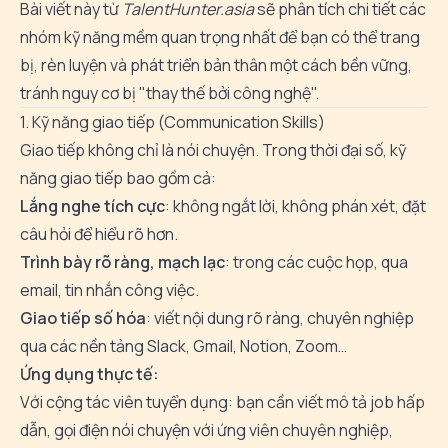
Bài viết này từ
TalentHunter.asia
sẽ phân tích chi tiết các
nhóm kỹ năng mềm quan trọng nhất để bạn có thể trang
bị, rèn luyện và phát triển bản thân một cách bền vững,
tránh nguy cơ bị "thay thế bởi công nghệ".
1. Kỹ năng giao tiếp (Communication Skills)
Giao tiếp không chỉ là nói chuyện. Trong thời đại số, kỹ
năng giao tiếp bao gồm cả:
Lắng nghe tích cực
: không ngắt lời, không phán xét, đặt
câu hỏi để hiểu rõ hơn.
Trình bày rõ ràng, mạch lạc
: trong các cuộc họp, qua
email, tin nhắn công việc.
Giao tiếp số hóa
: viết nội dung rõ ràng, chuyên nghiệp
qua các nền tảng Slack, Gmail, Notion, Zoom…
Ứng dụng thực tế:
Với cộng tác viên tuyển dụng: bạn cần viết mô tả job hấp
dẫn, gọi điện nói chuyện với ứng viên chuyên nghiệp,