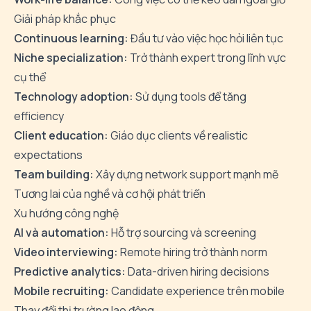
Giải pháp khắc phục
Continuous learning:
Đầu tư vào việc học hỏi liên tục
Niche specialization:
Trở thành expert trong lĩnh vực
cụ thể
Technology adoption:
Sử dụng tools để tăng
efficiency
Client education:
Giáo dục clients về realistic
expectations
Team building:
Xây dựng network support mạnh mẽ
Tương lai của nghề và cơ hội phát triển
Xu hướng công nghệ
AI và automation:
Hỗ trợ sourcing và screening
Video interviewing:
Remote hiring trở thành norm
Predictive analytics:
Data-driven hiring decisions
Mobile recruiting:
Candidate experience trên mobile
Thay đổi thị trường lao động