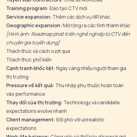
Training program:
Đào tạo CTV mới
Service expansion:
Thêm các dịch vụ HR khác
Geographic expansion:
Mở rộng ra các tỉnh thành khác
[Hình ảnh: Roadmap phát triển nghề nghiệp từ CTV đến
chuyên gia tuyển dụng]
Thách thức và cách vượt qua
Thách thức phổ biến
Cạnh tranh khốc liệt:
Ngày càng nhiều người tham gia
thị trường
Pressure về kết quả:
Thu nhập phụ thuộc hoàn toàn
vào performance
Thay đổi của thị trường:
Technology và candidate
expectations evolve nhanh
Client management:
Đối phó với unrealistic
expectations
Work-life balance:
Công việc có thể kéo dài ngoài giờ