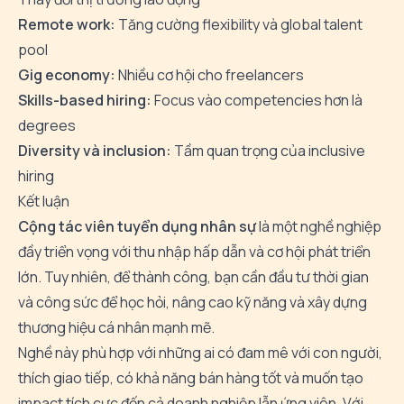
Remote work:
Tăng cường flexibility và global talent
pool
Gig economy:
Nhiều cơ hội cho freelancers
Skills-based hiring:
Focus vào competencies hơn là
degrees
Diversity và inclusion:
Tầm quan trọng của inclusive
hiring
Kết luận
Cộng tác viên tuyển dụng nhân sự
là một nghề nghiệp
đầy triển vọng với thu nhập hấp dẫn và cơ hội phát triển
lớn. Tuy nhiên, để thành công, bạn cần đầu tư thời gian
và công sức để học hỏi, nâng cao kỹ năng và xây dựng
thương hiệu cá nhân mạnh mẽ.
Nghề này phù hợp với những ai có đam mê với con người,
thích giao tiếp, có khả năng bán hàng tốt và muốn tạo
impact tích cực đến cả doanh nghiệp lẫn ứng viên. Với