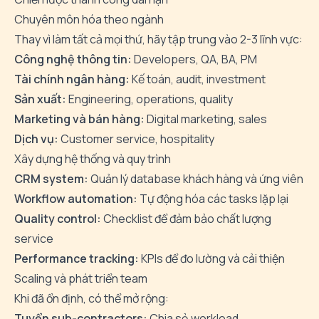
Chuyên môn hóa theo ngành
Thay vì làm tất cả mọi thứ, hãy tập trung vào 2-3 lĩnh vực:
Công nghệ thông tin:
Developers, QA, BA, PM
Tài chính ngân hàng:
Kế toán, audit, investment
Sản xuất:
Engineering, operations, quality
Marketing và bán hàng:
Digital marketing, sales
Dịch vụ:
Customer service, hospitality
Xây dựng hệ thống và quy trình
CRM system:
Quản lý database khách hàng và ứng viên
Workflow automation:
Tự động hóa các tasks lặp lại
Quality control:
Checklist để đảm bảo chất lượng
service
Performance tracking:
KPIs để đo lường và cải thiện
Scaling và phát triển team
Khi đã ổn định, có thể mở rộng:
Tuyển sub-contractors:
Chia sẻ workload