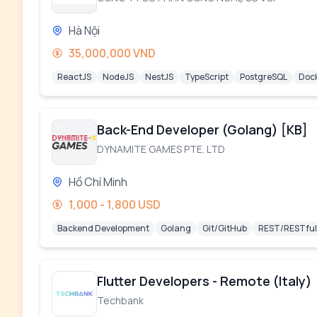
Hà Nội
35,000,000 VND
ReactJS
NodeJS
NestJS
TypeScript
PostgreSQL
Doc
Back-End Developer (Golang) [KB]
DYNAMITE GAMES PTE. LTD
Hồ Chí Minh
1,000 - 1,800 USD
Backend Development
Golang
Git/GitHub
REST/RESTful
Flutter Developers - Remote (Italy)
Techbank