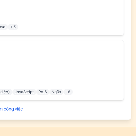
ava
+13
 diện)
JavaScript
RxJS
NgRx
+6
m công việc