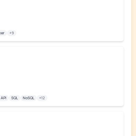
ker
+9
 API
SQL
NoSQL
+12