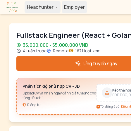
Headhunter
Employer
Fullstack Engineer (React + Gola
35,000,000 - 55,000,000 VND
4 tuần trước
Remote
1871 lượt xem
Ứng tuyển ngay
Phân tích độ phù hợp CV - JD
Kéo thả hoặ
Upload CV và nhận ngay đánh giá tự động cho
PDF, DOC, D
từng tiêu chí.
Riêng tư
Tôi đồng ý với
Điều k