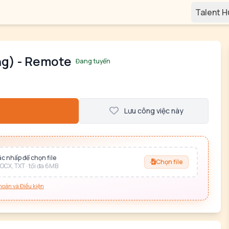
Talent 
ng) - Remote
Đang tuyển
Lưu công việc này
c nhấp để chọn file
Chọn file
OCX, TXT · tối đa 6MB
hoản và Điều kiện