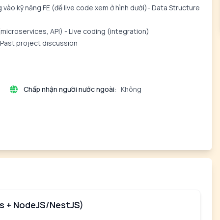
 vào kỹ năng FE (đề live code xem ở hình dưới)- Data Structure
icroservices, API) - Live coding (integration)
- Past project discussion
Chấp nhận người nước ngoài:
Không
Js + NodeJS/NestJS)