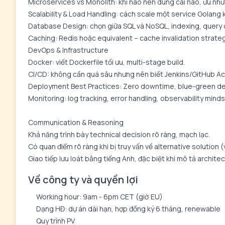
Microservices vs Monolith: khi nào nên dùng cái nào, ưu như
Scalability & Load Handling: cách scale một service Golang khi
Database Design: chọn giữa SQL và NoSQL, indexing, query 
Caching: Redis hoặc equivalent – cache invalidation strateg
DevOps & Infrastructure
Docker: viết Dockerfile tối ưu, multi-stage build.
CI/CD: không cần quá sâu nhưng nên biết Jenkins/GitHub Ac
Deployment Best Practices: Zero downtime, blue-green de
Monitoring: log tracking, error handling, observability minds
Communication & Reasoning
Khả năng trình bày technical decision rõ ràng, mạch lạc.
Có quan điểm rõ ràng khi bị truy vấn về alternative solution 
Giao tiếp lưu loát bằng tiếng Anh, đặc biệt khi mô tả architec
Về công ty và quyền lợi
Working hour: 9am - 6pm CET (giờ EU)
Dạng HĐ: dự án dài hạn, hợp đồng ký 6 tháng, renewable
Quy trình PV