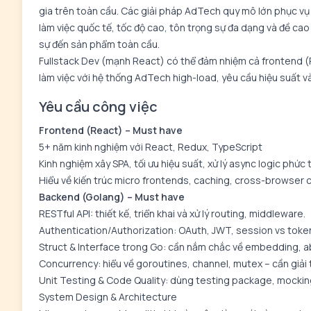
gia trên toàn cầu. Các giải pháp AdTech quy mô lớn phục vụ
làm việc quốc tế, tốc độ cao, tôn trọng sự đa dạng và đề cao
sự đến sản phẩm toàn cầu.
Fullstack Dev (mạnh React) có thể đảm nhiệm cả frontend 
làm việc với hệ thống AdTech high-load, yêu cầu hiệu suất v
Yêu cầu công việc
Frontend (React) – Must have
5+ năm kinh nghiệm với React, Redux, TypeScript
Kinh nghiệm xây SPA, tối ưu hiệu suất, xử lý async logic phức 
Hiểu về kiến trúc micro frontends, caching, cross-browser c
Backend (Golang) – Must have
RESTful API: thiết kế, triển khai và xử lý routing, middleware.
Authentication/Authorization: OAuth, JWT, session vs tok
Struct & Interface trong Go: cần nắm chắc về embedding, ab
Concurrency: hiểu về goroutines, channel, mutex – cần giải 
Unit Testing & Code Quality: dùng testing package, mockin
System Design & Architecture