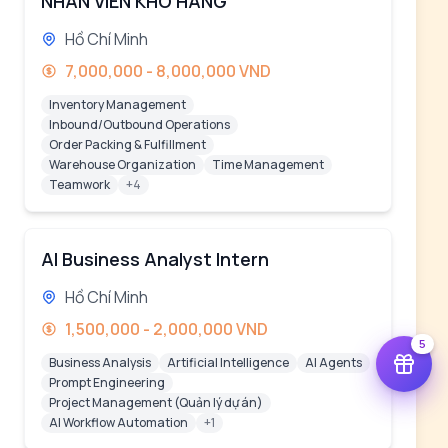
NHÂN VIÊN KHO HÀNG
Hồ Chí Minh
7,000,000 - 8,000,000 VND
Inventory Management
Inbound/Outbound Operations
Order Packing & Fulfillment
Warehouse Organization
Time Management
Teamwork
+4
AI Business Analyst Intern
Hồ Chí Minh
1,500,000 - 2,000,000 VND
5
Business Analysis
Artificial Intelligence
AI Agents
Prompt Engineering
Project Management (Quản lý dự án)
AI Workflow Automation
+1