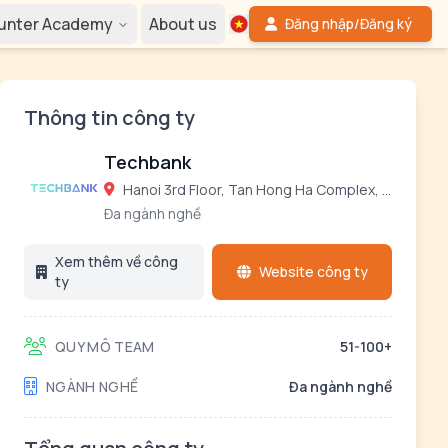
Hunter Academy
About us
Đăng nhập/Đăng ký
Thông tin công ty
Techbank
Hanoi 3rd Floor, Tan Hong Ha Complex, 317 Truong Chinh Street, Thanh Xuan District, Hanoi , Vietnam Ho Chi Minh 01 Dang Van Sam, Ward 9, Phu Nhuan District, Ho Chi Minh City Da Nang
Đa ngành nghề
Xem thêm về công
Website công ty
ty
QUY MÔ TEAM
51-100+
NGÀNH NGHỀ
Đa ngành nghề