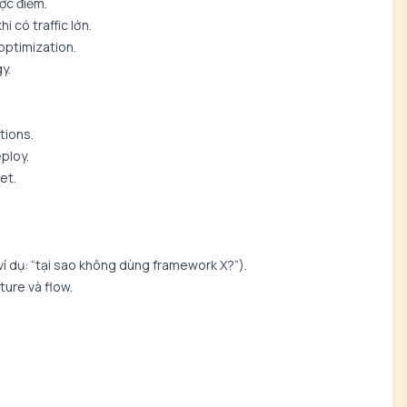
ợc điểm.
 có traffic lớn.
optimization.
y.
tions.
ploy.
et.
(ví dụ: “tại sao không dùng framework X?”).
ture và flow.