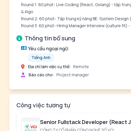
Round 1: 60 phút- Live Coding (React, Golang) - tập trung
& Algo
Round 2: 60 phút- Tập trung kỹ năng BE: System Design (m
Round 3: 60 phút- Hiring Manager Interview (culture fit) 
Thông tin bổ sung
Yêu cầu ngoại ngữ:
Tiếng Anh
Địa chỉ làm việc cụ thể:
Remote
Báo cáo cho:
Project manager
Công việc tương tự
Senior Fullstack Developer (React 
CÔNG TY CỔ PHẦN CÔNG NGHỆ SỐ VCI