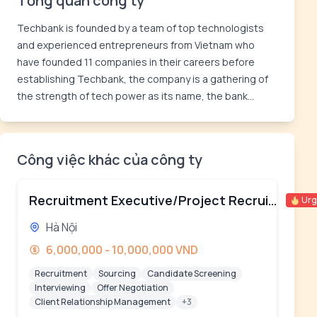
Tổng quan công ty
Techbank is founded by a team of top technologists
and experienced entrepreneurs from Vietnam who
have founded 11 companies in their careers before
establishing Techbank, the company is a gathering of
the strength of tech power as its name, the bank...
Công việc khác của công ty
Recruitment Executive/Project Recruiter
Urg
Hà Nội
6,000,000 - 10,000,000 VND
Recruitment
Sourcing
Candidate Screening
Interviewing
Offer Negotiation
Client Relationship Management
+3