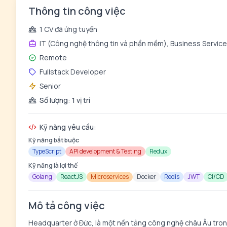
Thông tin công việc
1 CV đã ứng tuyển
IT (Công nghệ thông tin và phần mềm), Business Servic
Remote
Fullstack Developer
Senior
Số lượng: 1 vị trí
Kỹ năng yêu cầu:
Kỹ năng bắt buộc
TypeScript
API development & Testing
Redux
Kỹ năng là lợi thế
Golang
ReactJS
Microservices
Docker
Redis
JWT
CI/CD
Mô tả công việc
Headquarter ở Đức, là một nền tảng công nghệ châu Âu trong