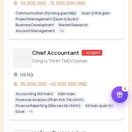
10,000,000 - 15,000,000 VND
Communication (Kỹ năng giao tiếp)
Quản lý thời gian
Project Management (Quản lý dự án)
Business Development
Market Research
Account Management
+4
Chief Accountant
Urgent
Công ty TNHH TMDV Deman
Hà Nội
35,000,000 - 40,000,000 VND
5
Accounting (Kế toán)
Kiểm toán
Financial Analysis (Phân tích Tài chính)
Finance Reporting (Báo cáo tài chính)
Kế toán quản trị
Excel
+1