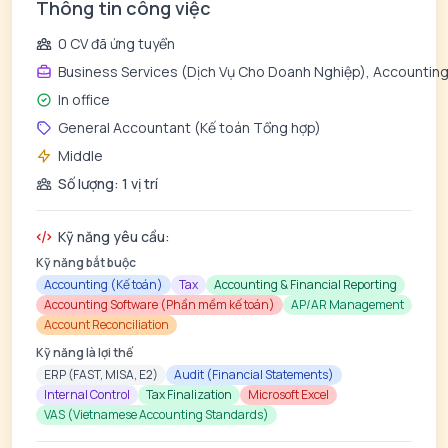
Thông tin công việc
0 CV đã ứng tuyển
Business Services (Dịch Vụ Cho Doanh Nghiệp), Accountin
In office
General Accountant (Kế toán Tổng hợp)
Middle
Số lượng: 1 vị trí
Kỹ năng yêu cầu:
Kỹ năng bắt buộc
Accounting (Kế toán)
Tax
Accounting & Financial Reporting
Accounting Software (Phần mềm kế toán)
AP/AR Management
Account Reconciliation
Kỹ năng là lợi thế
ERP (FAST, MISA, E2)
Audit (Financial Statements)
Internal Control
Tax Finalization
Microsoft Excel
VAS (Vietnamese Accounting Standards)