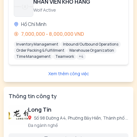
NHÂN VIÊN KHO HÀNG
Wolf Active
Hồ Chí Minh
7,000,000 - 8,000,000 VND
Inventory Management
Inbound/Outbound Operations
Order Packing & Fulfillment
Warehouse Organization
Time Management
Teamwork
+4
Xem thêm công việc
Thông tin công ty
Long Tín
Số 98 Đường A4, Phường Bảy Hiền, Thành phố Hồ Chí Minh, Việt Nam
Đa ngành nghề