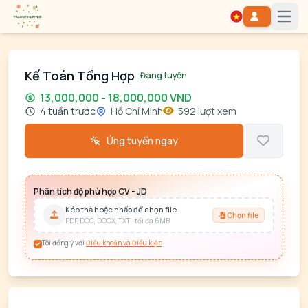
Open
Kế Toán Tổng Hợp
Đang tuyển
13,000,000 - 18,000,000 VND
4 tuần trước
Hồ Chí Minh
592 lượt xem
Ứng tuyển ngay
Phân tích độ phù hợp CV - JD
Kéo thả hoặc nhấp để chọn file
Chọn file
PDF, DOC, DOCX, TXT · tối đa 6MB
Tôi đồng ý với
Điều khoản và Điều kiện