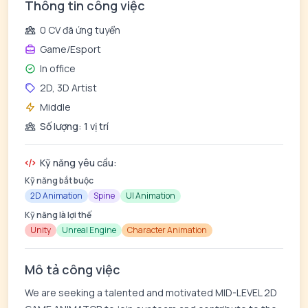
Thông tin công việc
0 CV đã ứng tuyển
Game/Esport
In office
2D, 3D Artist
Middle
Số lượng: 1 vị trí
Kỹ năng yêu cầu:
Kỹ năng bắt buộc
2D Animation
Spine
UI Animation
Kỹ năng là lợi thế
Unity
Unreal Engine
Character Animation
Mô tả công việc
We are seeking a talented and motivated MID-LEVEL 2D