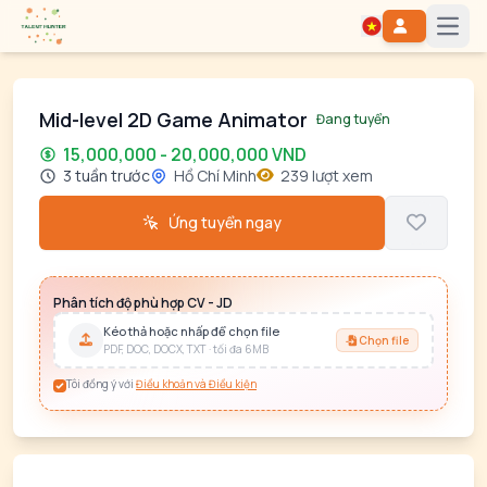
Open
Mid-level 2D Game Animator
Đang tuyển
15,000,000 - 20,000,000 VND
3 tuần trước
Hồ Chí Minh
239 lượt xem
Ứng tuyển ngay
Phân tích độ phù hợp CV - JD
Kéo thả hoặc nhấp để chọn file
Chọn file
PDF, DOC, DOCX, TXT · tối đa 6MB
Tôi đồng ý với
Điều khoản và Điều kiện