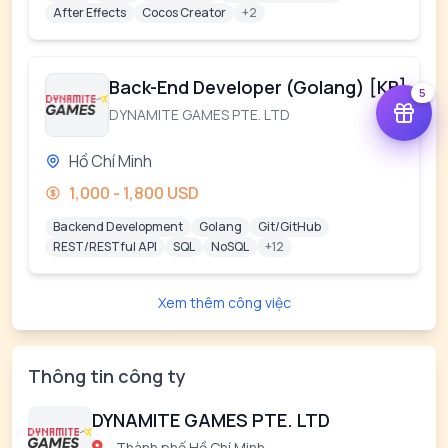
After Effects
Cocos Creator
+2
Back-End Developer (Golang) [KB]
5
DYNAMITE GAMES PTE. LTD
Hồ Chí Minh
1,000 - 1,800 USD
Backend Development
Golang
Git/GitHub
REST/RESTful API
SQL
NoSQL
+12
Xem thêm công việc
Thông tin công ty
DYNAMITE GAMES PTE. LTD
Thành phố Hồ Chí Minh