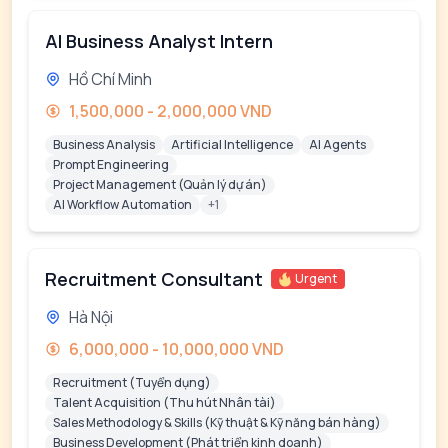
AI Business Analyst Intern
Hồ Chí Minh
1,500,000 - 2,000,000 VND
Business Analysis
Artificial Intelligence
AI Agents
Prompt Engineering
Project Management (Quản lý dự án)
AI Workflow Automation
+1
Recruitment Consultant
Urgent
Hà Nội
6,000,000 - 10,000,000 VND
Recruitment (Tuyển dụng)
Talent Acquisition (Thu hút Nhân tài)
Sales Methodology & Skills (Kỹ thuật & Kỹ năng bán hàng)
Business Development (Phát triển kinh doanh)