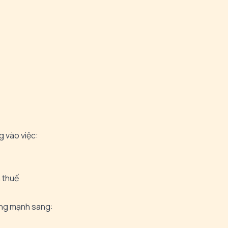
g vào việc:
 thuế
ộng mạnh sang: