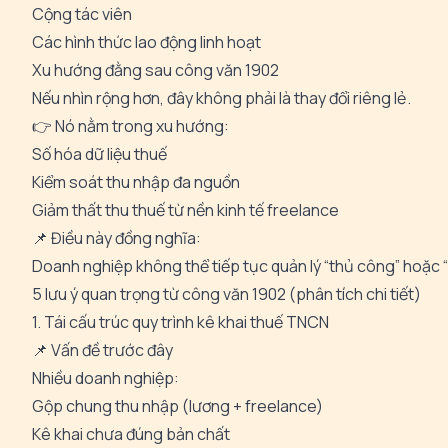
Cộng tác viên
Các hình thức lao động linh hoạt
Xu hướng đằng sau công văn 1902
Nếu nhìn rộng hơn, đây không phải là thay đổi riêng lẻ.
👉 Nó nằm trong xu hướng:
Số hóa dữ liệu thuế
Kiểm soát thu nhập đa nguồn
Giảm thất thu thuế từ nền kinh tế freelance
📌 Điều này đồng nghĩa:
Doanh nghiệp không thể tiếp tục quản lý “thủ công” hoặc 
5 lưu ý quan trọng từ công văn 1902 (phân tích chi tiết)
1. Tái cấu trúc quy trình kê khai thuế TNCN
📌 Vấn đề trước đây
Nhiều doanh nghiệp:
Gộp chung thu nhập (lương + freelance)
Kê khai chưa đúng bản chất