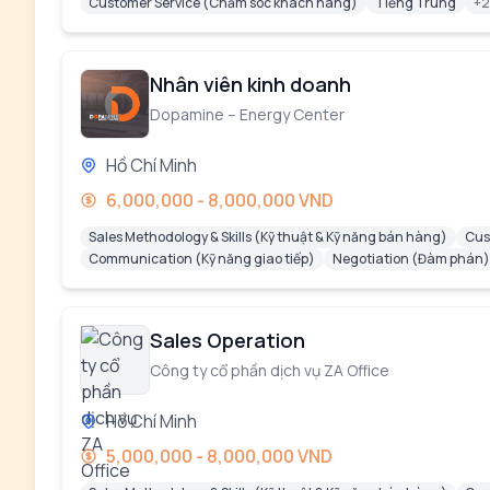
Customer Service (Chăm sóc khách hàng)
Tiếng Trung
+2
Nhân viên kinh doanh
Dopamine – Energy Center
Hồ Chí Minh
6,000,000 - 8,000,000 VND
Sales Methodology & Skills (Kỹ thuật & Kỹ năng bán hàng)
Cus
Communication (Kỹ năng giao tiếp)
Negotiation (Đàm phán)
Sales Operation
Công ty cổ phần dịch vụ ZA Office
Hồ Chí Minh
5,000,000 - 8,000,000 VND