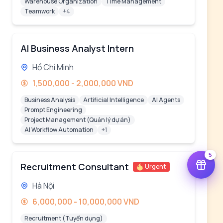
Warehouse Organization
Time Management
Teamwork
+4
AI Business Analyst Intern
Hồ Chí Minh
1,500,000 - 2,000,000 VND
Business Analysis
Artificial Intelligence
AI Agents
Prompt Engineering
Project Management (Quản lý dự án)
AI Workflow Automation
+1
5
Recruitment Consultant
Urgent
Hà Nội
6,000,000 - 10,000,000 VND
Recruitment (Tuyển dụng)