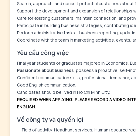
Search, approach, and consult potential customers about D
Support the development and expansion of relationships w
Care for existing customers, maintain connection, and pro
Participate in building business strategies, contributing 
Perform administrative tasks – business reporting, updati
Coordinate with the team in marketing activities, events, a
Yêu cầu công việc
Final year students or graduates majored in Economics, Busi
Passionate about business
, possess a proactive, self-mo
Confident communication skills, professional demeanor, abi
Good English communication.
Candidates should be lived in Ho Chi Minh City.
REQUIRED WHEN APPLYING: PLEASE RECORD A VIDEO INT
ENGLISH
.
Về công ty và quyền lợi
Field of activity: Headhunt services, Human resource re