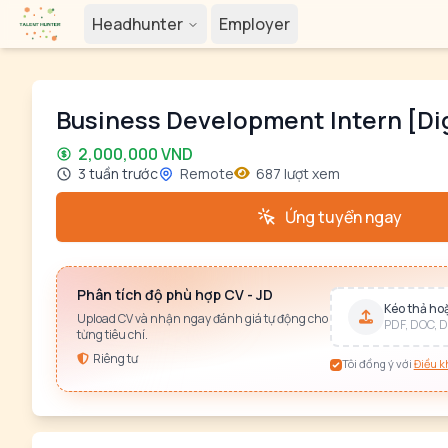
Headhunter
Employer
Business Development Intern [Di
2,000,000 VND
3 tuần trước
Remote
687 lượt xem
Ứng tuyển ngay
Phân tích độ phù hợp CV - JD
Kéo thả hoặ
Upload CV và nhận ngay đánh giá tự động cho
PDF, DOC, D
từng tiêu chí.
Riêng tư
Tôi đồng ý với
Điều k