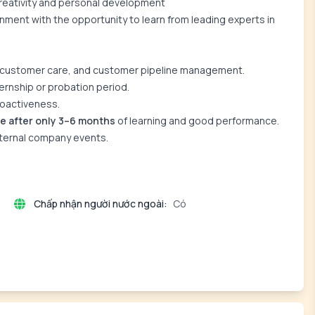
creativity and personal development
ment with the opportunity to learn from leading experts in
ing, customer care, and customer pipeline management.
ernship or probation period.
roactiveness.
e after only 3–6 months
of learning and good performance.
internal company events.
Chấp nhận người nước ngoài:
Có