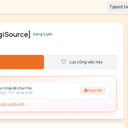
Talent 
giSource]
Đang tuyển
Lưu công việc này
c nhấp để chọn file
Chọn file
OCX, TXT · tối đa 6MB
hoản và Điều kiện