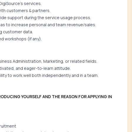
igiSource's services.
ith customers & partners.
vide support during the service usage process.
ideas to increase personal and team revenue/sales.
ng customer data.
nd workshops (if any).
ness Administration, Marketing, or related fields.
tivated, and eager-to-learn attitude.
lity to work well both independently and in a team.
RODUCING YOURSELF AND THE REASON FOR APPLYING IN
cruitment