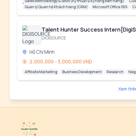
Sales Methodology & Skills (Kỹ thuật & Kỹ năng bán hàng)
Cus
Quản lý Quan hệ Khách hàng (CRM)
Microsoft Office 365
C
Talent Hunter Success Intern[Digi
DIGISOURCE
Hồ Chí Minh
2,000,000 - 3,000,000 VND
Affiliate Marketing
Business Development
Research
Neg
Xem thê