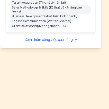
Talent Acquisition (Thu hút Nhân tài)
Sales Methodology & Skills (Kỹ thuật & Kỹ năng bán
hàng)
Business Development (Phát triển kinh doanh)
English Communication (Written & Verbal)
Client Relationship Management
+3
Xem thêm công việc của công ty