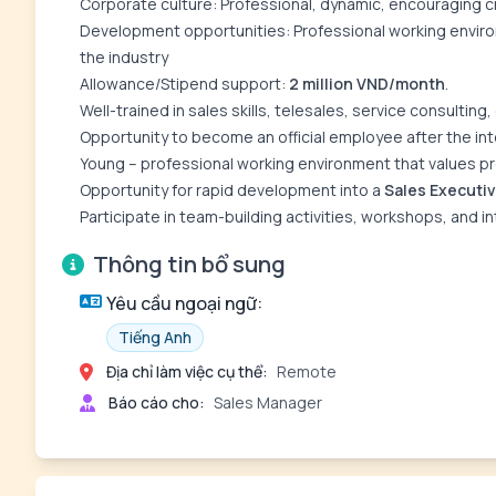
Corporate culture: Professional, dynamic, encouraging 
Development opportunities: Professional working environ
the industry
Allowance/Stipend support:
2 million VND/month
.
Well-trained in sales skills, telesales, service consult
Opportunity to become an official employee after the int
Young – professional working environment that values p
Opportunity for rapid development into a
Sales Executiv
Participate in team-building activities, workshops, and 
Thông tin bổ sung
Yêu cầu ngoại ngữ:
Tiếng Anh
Địa chỉ làm việc cụ thể:
Remote
Báo cáo cho:
Sales Manager