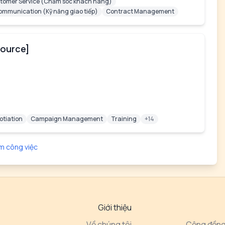
tomer Service (Chăm sóc khách hàng)
ommunication (Kỹ năng giao tiếp)
Contract Management
Source]
otiation
Campaign Management
Training
+14
m công việc
Giới thiệu
Về chúng tôi
Cộng đồng