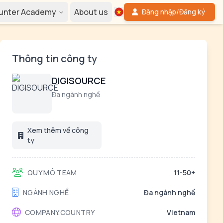
Hunter Academy
About us
Đăng nhập/Đăng ký
Thông tin công ty
DIGISOURCE
Đa ngành nghề
Xem thêm về công
ty
QUY MÔ TEAM
11-50+
NGÀNH NGHỀ
Đa ngành nghề
COMPANY.COUNTRY
Vietnam