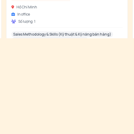
Hồ Chí Minh
In office
Số lượng:
1
Sales Methodology & Skills (Kỹ thuật & Kỹ năng bán hàng)
Customer Service (Chăm sóc khách hàng)
Communication (Kỹ năng giao tiếp)
+
3
3 ngày trước
Nhân Viên Kỹ Thuật
Công ty Cổ phần Đầu tư LBM
Thỏa thuận
Hà Nội
In office
Số lượng:
10
Bảo trì thiết bị
Troubleshooting
Điện tử
+
2