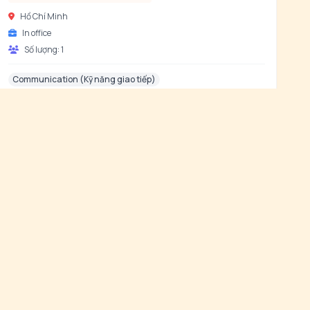
Hồ Chí Minh
In office
Số lượng:
1
Communication (Kỹ năng giao tiếp)
3 ngày trước
Nhân viên Kinh doanh
Công ty Cổ phần Đầu tư LBM
8,000,000 - 10,000,000 VND
Hà Nội
In office
Số lượng:
1
B2B Sales