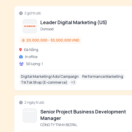
2 giờ trước
Leader Digital Marketing (US)
Domood
20,000,000 - 30,000,000 VND
Đà Nẵng
In office
Số lượng:
1
Digital Marketing/Ads/Campaign
Performance Marketing
TikTok Shop (E-commerce)
+
3
2 ngày trước
Senior Project Business Development
Manager
CÔNG TY TNHH BIZPAL