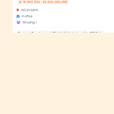
18,000,000 - 25,000,000 VND
Hồ Chí Minh
In office
Số lượng:
1
Business Development (Phát triển kinh doanh)
B2B Sales
Negotiation (Đàm phán)
+
3
3 ngày trước
Nhân viên Kinh doanh Dự án
Công ty Cổ phần Đầu tư LBM
8,000,000 - 10,000,000 VND
Hà Nội
In office
Số lượng:
5
Kinh doanh dự án
Tìm kiếm khách hàng tiềm năng