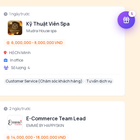
1 ngày trước
5
Kỹ Thuật Viên Spa
Mudra House spa
6,000,000 - 8,000,000 VND
Hồ Chí Minh
In office
Số lượng:
4
Customer Service (Chăm sóc khách hàng)
Tư vấn dịch vụ
2 ngày trước
E-Commerce Team Lead
EMMIÉ BY HAPPYSKIN
14,000,000 - 18,000,000 VND