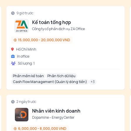
9 giờ trước
Kế toán tổng hợp
Công ty cổ phần dịch vụ ZA Office
15,000,000 - 20,000,000 VND
Hồ Chí Minh
In office
Số lượng:
1
Phần mềm kế toán
Phân tích dữ liệu
Cash Flow Management (Quản lý dòng tiền)
+
3
2 ngày trước
Nhân viên kinh doanh
Dopamine – Energy Center
6,000,000 - 8,000,000 VND