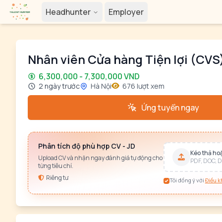
Headhunter
Employer
Nhân viên Cửa hàng Tiện lợi (CVS
6,300,000 - 7,300,000 VND
2 ngày trước
Hà Nội
676 lượt xem
Ứng tuyển ngay
Phân tích độ phù hợp CV - JD
Kéo thả hoặ
Upload CV và nhận ngay đánh giá tự động cho
PDF, DOC, D
từng tiêu chí.
Riêng tư
Tôi đồng ý với
Điều k