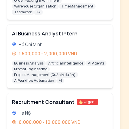
Order Packing & Fulfillment
Warehouse Organization
Time Management
Teamwork
+4
AI Business Analyst Intern
Hồ Chí Minh
1,500,000 - 2,000,000 VND
Business Analysis
Artificial Intelligence
AI Agents
Prompt Engineering
Project Management (Quản lý dự án)
AI Workflow Automation
+1
Recruitment Consultant
Urgent
Hà Nội
6,000,000 - 10,000,000 VND