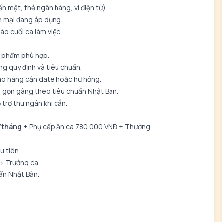
n mặt, thẻ ngân hàng, ví điện tử).
ến mại đang áp dụng.
ào cuối ca làm việc.
n phẩm phù hợp.
g quy định và tiêu chuẩn.
áo hàng cận date hoặc hư hỏng.
ẽ, gọn gàng theo tiêu chuẩn Nhật Bản.
trợ thu ngân khi cần.
/tháng
+ Phụ cấp ăn ca 780.000 VNĐ + Thưởng.
u tiên.
-> Trưởng ca.
ẩn Nhật Bản.