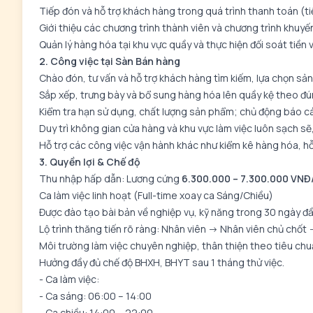
Tiếp đón và hỗ trợ khách hàng trong quá trình thanh toán (tiề
Giới thiệu các chương trình thành viên và chương trình khuy
Quản lý hàng hóa tại khu vực quầy và thực hiện đối soát tiền v
2. Công việc tại Sàn Bán hàng
Chào đón, tư vấn và hỗ trợ khách hàng tìm kiếm, lựa chọn sả
Sắp xếp, trưng bày và bổ sung hàng hóa lên quầy kệ theo đún
Kiểm tra hạn sử dụng, chất lượng sản phẩm; chủ động báo c
Duy trì không gian cửa hàng và khu vực làm việc luôn sạch s
Hỗ trợ các công việc vận hành khác như kiểm kê hàng hóa, hỗ 
3. Quyền lợi & Chế độ
Thu nhập hấp dẫn: Lương cứng
6.300.000 – 7.300.000 VNĐ
Ca làm việc linh hoạt (Full-time xoay ca Sáng/Chiều)
Được đào tạo bài bản về nghiệp vụ, kỹ năng trong 30 ngày đầ
Lộ trình thăng tiến rõ ràng: Nhân viên -> Nhân viên chủ chốt 
Môi trường làm việc chuyên nghiệp, thân thiện theo tiêu chu
Hưởng đầy đủ chế độ BHXH, BHYT sau 1 tháng thử việc.
- Ca làm việc:
- Ca sáng: 06:00 – 14:00
- Ca chiều: 14:00 – 22:00