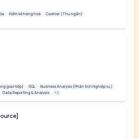
óa
Kiểm kê hàng hoá
Cashier (Thu ngân)
ng giao tiếp)
SQL
Business Analysis (Phân tích Nghiệp vụ )
Data Reporting & Analysis
+2
Source]