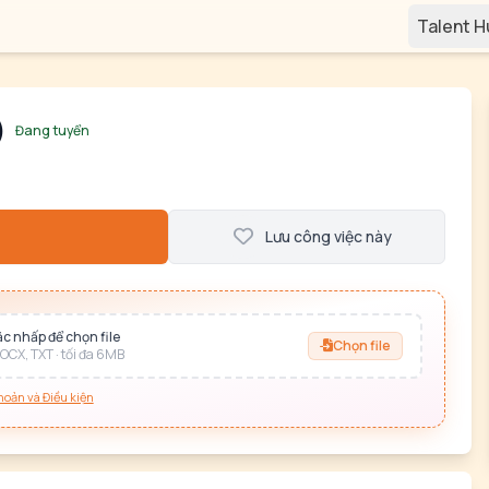
Talent 
)
Đang tuyển
Lưu công việc này
c nhấp để chọn file
Chọn file
OCX, TXT · tối đa 6MB
hoản và Điều kiện