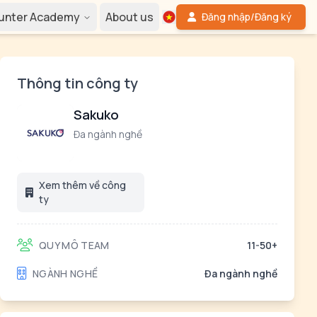
Hunter Academy
About us
Đăng nhập/Đăng ký
Thông tin công ty
Sakuko
Đa ngành nghề
Xem thêm về công
ty
QUY MÔ TEAM
11-50+
NGÀNH NGHỀ
Đa ngành nghề