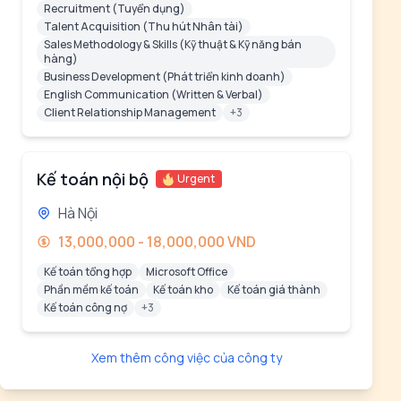
Recruitment (Tuyển dụng)
Talent Acquisition (Thu hút Nhân tài)
Sales Methodology & Skills (Kỹ thuật & Kỹ năng bán
hàng)
Business Development (Phát triển kinh doanh)
English Communication (Written & Verbal)
Client Relationship Management
+3
Kế toán nội bộ
Urgent
Hà Nội
13,000,000 - 18,000,000 VND
Kế toán tổng hợp
Microsoft Office
Phần mềm kế toán
Kế toán kho
Kế toán giá thành
Kế toán công nợ
+3
Xem thêm công việc của công ty