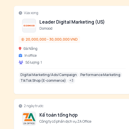
Vừa xong
Leader Digital Marketing (US)
Domood
20,000,000 - 30,000,000 VND
Đà Nẵng
In office
Số lượng:
1
Digital Marketing/Ads/Campaign
Performance Marketing
TikTok Shop (E-commerce)
+
3
2 ngày trước
Kế toán tổng hợp
Công ty cổ phần dịch vụ ZA Office