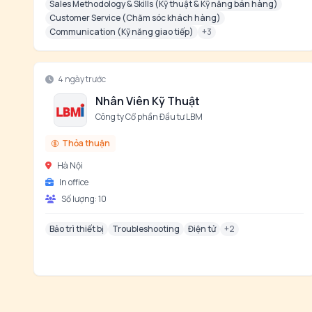
Sales Methodology & Skills (Kỹ thuật & Kỹ năng bán hàng)
Customer Service (Chăm sóc khách hàng)
Communication (Kỹ năng giao tiếp)
+
3
4 ngày trước
Nhân Viên Kỹ Thuật
Công ty Cổ phần Đầu tư LBM
Thỏa thuận
Hà Nội
In office
Số lượng:
10
Bảo trì thiết bị
Troubleshooting
Điện tử
+
2