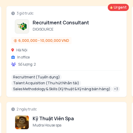
Urgent
3 giờ trước
Recruitment Consultant
DIGISOURCE
6,000,000 - 10,000,000 VND
Hà Nội
In office
Số lượng:
2
Recruitment (Tuyển dụng)
Talent Acquisition (Thu hút Nhân tài)
Sales Methodology & Skills (Kỹ thuật & Kỹ năng bán hàng)
+
3
2 ngày trước
Kỹ Thuật Viên Spa
Mudra House spa