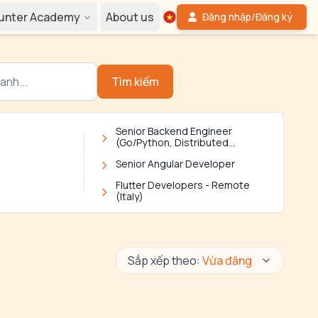
Hunter Academy
About us
Đăng nhập/Đăng ký
Tìm kiếm
Senior Backend Engineer
(Go/Python, Distributed
Systems)
Senior Angular Developer
Flutter Developers - Remote
(Italy)
Sắp xếp theo:
Vừa đăng