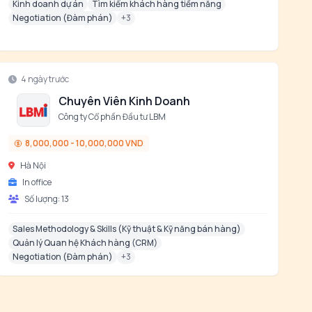
Kinh doanh dự án
Tìm kiếm khách hàng tiềm năng
Negotiation (Đàm phán)
+
3
4 ngày trước
Chuyên Viên Kinh Doanh
Công ty Cổ phần Đầu tư LBM
8,000,000 - 10,000,000 VND
Hà Nội
In office
Số lượng:
13
Sales Methodology & Skills (Kỹ thuật & Kỹ năng bán hàng)
Quản lý Quan hệ Khách hàng (CRM)
Negotiation (Đàm phán)
+
3