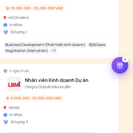
18,000,000 - 25,000,000 VND
Hồ Chí Minh
In office
Số lượng:
1
Business Development (Phát triển kinh doanh)
B2B Sales
Negotiation (Đàm phán)
+
3
5
4 ngày trước
Nhân viên Kinh doanh Dự án
Công ty Cổ phần Đầu tư LBM
8,000,000 - 10,000,000 VND
Hà Nội
In office
Số lượng:
5