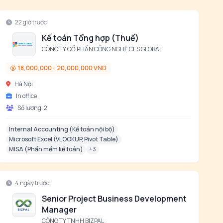
22 giờ trước
Kế toán Tổng hợp (Thuế)
CÔNG TY CỔ PHẦN CÔNG NGHỆ CES GLOBAL
18,000,000 - 20,000,000 VND
Hà Nội
In office
Số lượng:
2
Internal Accounting (Kế toán nội bộ)
Microsoft Excel (VLOOKUP, Pivot Table)
MISA (Phần mềm kế toán)
+
3
4 ngày trước
Senior Project Business Development
Manager
CÔNG TY TNHH BIZPAL