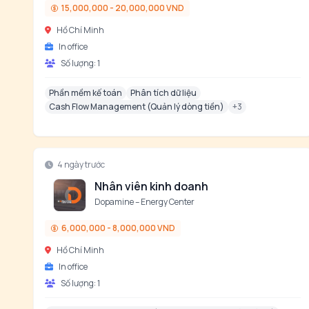
15,000,000 - 20,000,000 VND
Hồ Chí Minh
In office
Số lượng:
1
Phần mềm kế toán
Phân tích dữ liệu
Cash Flow Management (Quản lý dòng tiền)
+
3
4 ngày trước
Nhân viên kinh doanh
Dopamine – Energy Center
6,000,000 - 8,000,000 VND
Hồ Chí Minh
In office
Số lượng:
1