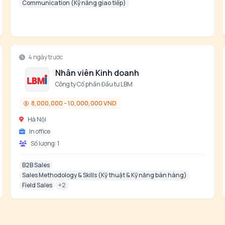
Communication (Kỹ năng giao tiếp)
4 ngày trước
Nhân viên Kinh doanh
Công ty Cổ phần Đầu tư LBM
8,000,000 - 10,000,000 VND
Hà Nội
In office
Số lượng:
1
B2B Sales
Sales Methodology & Skills (Kỹ thuật & Kỹ năng bán hàng)
Field Sales
+
2